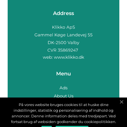
Address
web:
www.klikko.dk
Menu
Ads
About Us
Cookies
På vores website bruges cookies til at huske dine
indstillinger, statistik og personalisering af indhold og
Contact
annoncer. Denne information deles med tredjepart. Ved
Sitemap
fortsat brug af websiden godkender du cookiepolitikken.