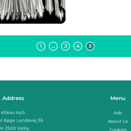
1
…
3
4
5
Address
Menu
Ads
About Us
Cookies