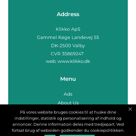
Address
web:
www.klikko.dk
Menu
Ads
About Us
Cookies
På vores website bruges cookies til at huske dine
indstillinger, statistik og personalisering af indhold og
Contact
annoncer. Denne information deles med tredjepart. Ved
Sitemap
fortsat brug af websiden godkender du cookiepolitikken.