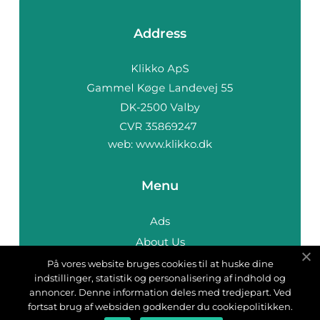
Address
web:
www.klikko.dk
Menu
Ads
About Us
Cookies
På vores website bruges cookies til at huske dine
indstillinger, statistik og personalisering af indhold og
Contact
annoncer. Denne information deles med tredjepart. Ved
Sitemap
fortsat brug af websiden godkender du cookiepolitikken.