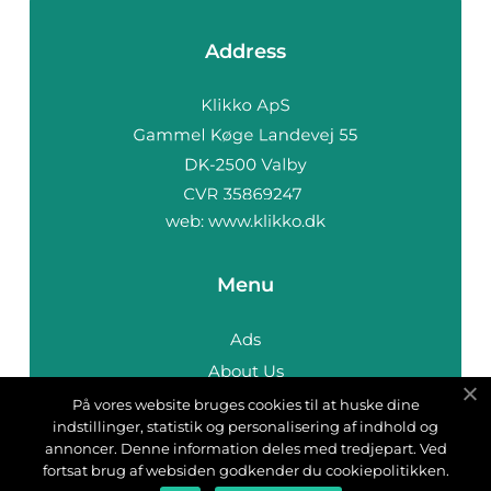
Address
web:
www.klikko.dk
Menu
Ads
About Us
Cookies
På vores website bruges cookies til at huske dine
indstillinger, statistik og personalisering af indhold og
Contact
annoncer. Denne information deles med tredjepart. Ved
Sitemap
fortsat brug af websiden godkender du cookiepolitikken.