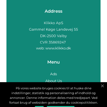
Address
web:
www.klikko.dk
Menu
Ads
About Us
Cookies
På vores website bruges cookies til at huske dine
indstillinger, statistik og personalisering af indhold og
Contact
annoncer. Denne information deles med tredjepart. Ved
Sitemap
fortsat brug af websiden godkender du cookiepolitikken.