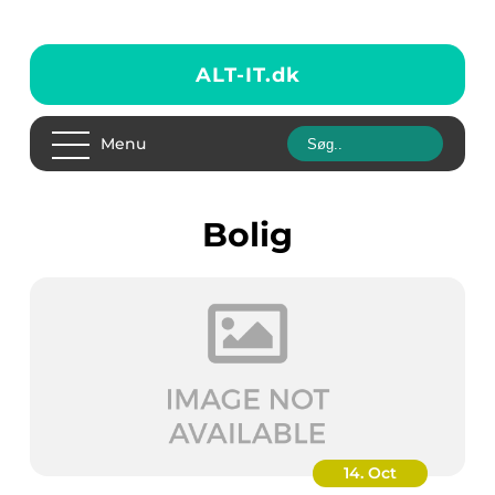
ALT-IT.
dk
Menu
bolig
14. Oct