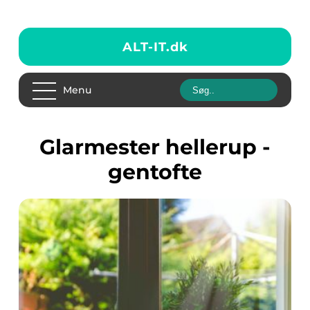
ALT-IT.
dk
Menu
glarmester hellerup -
gentofte