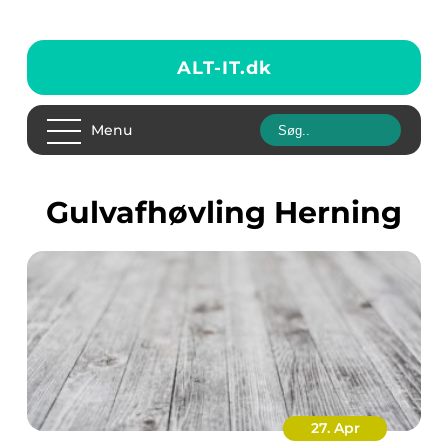
ALT-IT.
dk
Menu
Gulvafhøvling Herning
27. Apr