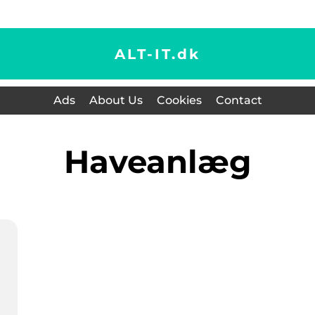
ALT-IT.
dk
Ads
About Us
Cookies
Contact
haveanlæg