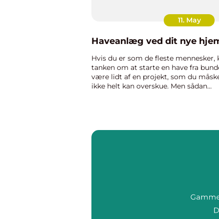
11. May
Haveanlæg ved dit nye hje
Hvis du er som de fleste mennesker, 
tanken om at starte en have fra bun
være lidt af en projekt, som du måsk
ikke helt kan overskue. Men sådan
behøver det nødvendigvis ikke at vær
Du kan skabe en smuk have, selv om
ikke har meget plads, ...