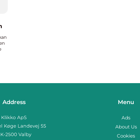
m
kan
den
e
e.
 du
Address
Menu
Ads
About Us
Cookies