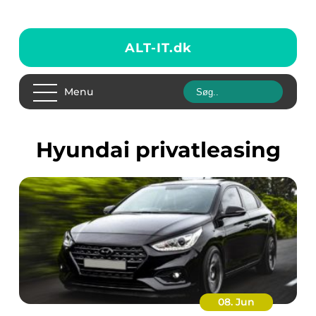
ALT-IT.
dk
Menu
Hyundai privatleasing
08. Jun