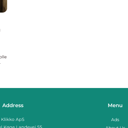
g
olle
.
Address
Menu
Ads
About Us