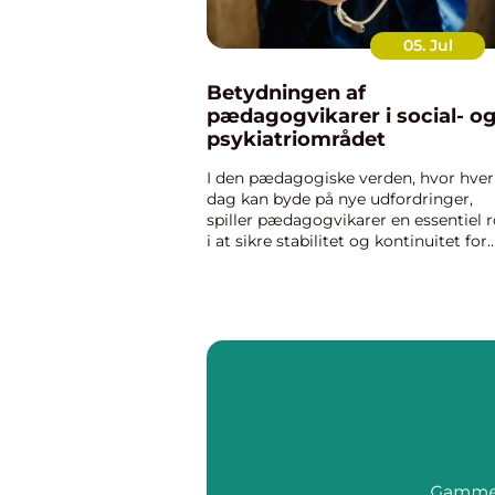
05. Jul
Betydningen af
pædagogvikarer i social- o
psykiatriområdet
I den pædagogiske verden, hvor hver
dag kan byde på nye udfordringer,
spiller pædagogvikarer en essentiel r
i at sikre stabilitet og kontinuitet for
både børn og voksne i institutionerne
Disse vikarer træder ...