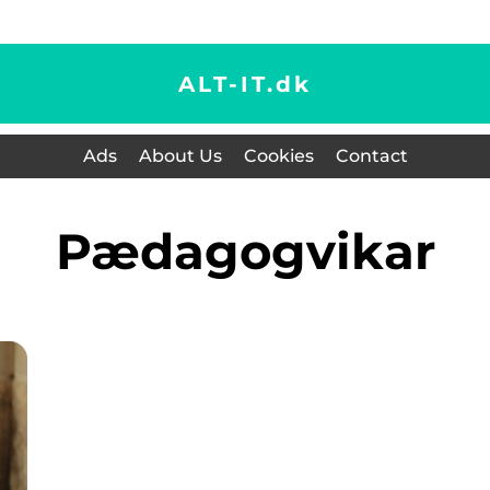
ALT-IT.
dk
Ads
About Us
Cookies
Contact
pædagogvikar