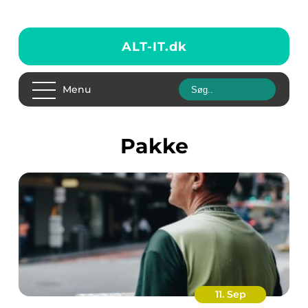
ALT-IT.
dk
Menu
pakke
11. Sep