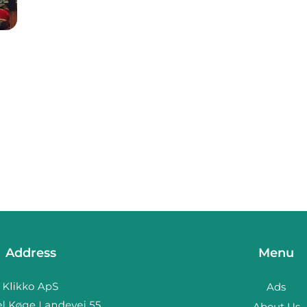
n
Address
Menu
Ads
About Us