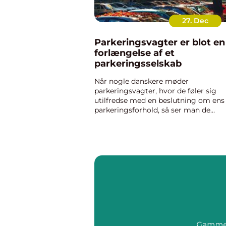
27. Dec
Parkeringsvagter er blot en
forlængelse af et
parkeringsselskab
Når nogle danskere møder
parkeringsvagter, hvor de føler sig
utilfredse med en beslutning om ens
parkeringsforhold, så ser man de
mennesker hele parkeringsselskabet,
men de er jo blot det yderste led i de
kæde fra fir...