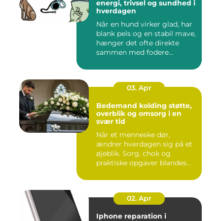
energi, trivsel og sundhed i
hverdagen
Når en hund virker glad, har
blank pels og en stabil mave,
hænger det ofte direkte
sammen med fodere...
03. Apr
Bedemand kolding støtte,
overblik og omsorg i en
svær tid
Når et menneske dør,
ændrer hverdagen sig på et
øjeblik. Sorg, chok og
praktiske opgaver blandes
sam...
02. Apr
Iphone reparation i