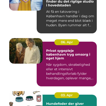
finder du det rigtige studio
i hovedstaden
At få en tatovering i
København handler i dag om
meget mere end blot blæk i
huden. Byen rummer alt f...
06. Apr
Privat sygepleje
københavn tryg omsorg i
eget hjem
Når sygdom, skrøbelighed
eller et intensivt
behandlingsforløb fylder
hverdagen, oplever mange,
at de...
03. Apr
Hundefoder der giver