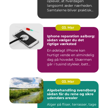
oplever, at hverdagen
langsomt æder nærheden.
Samtalerne bliver praktisk...
03. Mar
Iphone reparation aalborg:
sådan vælger du det
rigtige værksted
En ødelagt iPhone kan
hurtigt vende en almindelig
dag på hovedet. Skærmen
går i tusind stykker, batt...
03. Mar
Algebehandling svendborg
sådan får du rene og sikre
udendørs arealer
Alger på fliser, terrasser, tage