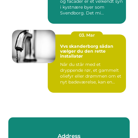
og facader er et velkendt syn
i kystnære byer som
Svendborg. Det mi...
03. Mar
Vvs skanderborg sådan
vælger du den rette
installatør
Når du står med et
dryppende rør, et gammelt
oliefyr eller drømmen om et
nyt badeværelse, kan en
dyg...
Address