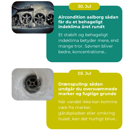
30. Jul
Aircondition aalborg sådan
får du et behageligt
indeklima året rundt
Et stabilt og behageligt
indeklima betyder mere, end
mange tror. Søvnen bliver
bedre, koncentratione...
03. Jul
Drænspuling: sådan
undgår du oversvømmede
marker og fugtige grunde
Når vandet ikke kan komme
væk fra marker,
gårdspladser eller omkring
huset, kan det hurtigt blive
dy...