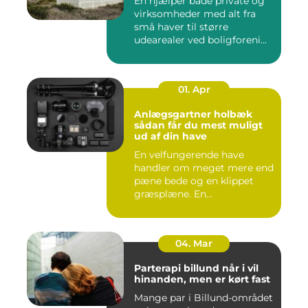
En hjælper både private og
virksomheder med alt fra
små haver til større
udearealer ved boligforeni...
01. Apr
Anlægsgartner holbæk
sådan får du mest muligt
ud af din have
En velfungerende have
handler om meget mere end
pæne bede og en klippet
græsplæne. En
gennemtænkt lø...
04. Mar
Parterapi billund når i vil
hinanden, men er kørt fast
Mange par i Billund-området