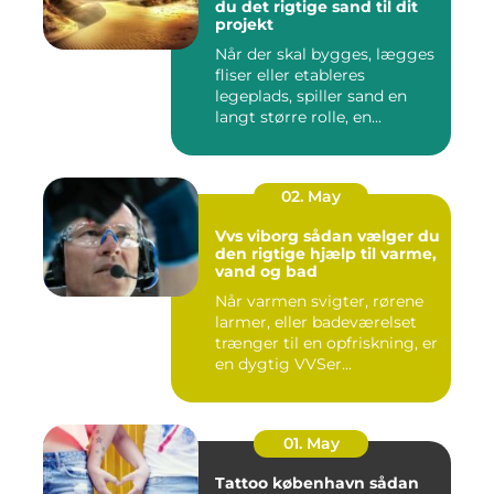
du det rigtige sand til dit
projekt
Når der skal bygges, lægges
fliser eller etableres
legeplads, spiller sand en
langt større rolle, en...
02. May
Vvs viborg sådan vælger du
den rigtige hjælp til varme,
vand og bad
Når varmen svigter, rørene
larmer, eller badeværelset
trænger til en opfriskning, er
en dygtig VVSer...
01. May
Tattoo københavn sådan