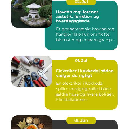
02. Jul
Haveanlæg: forener
æstetik, funktion og
hverdagsglæde
Et gennemtænkt haveanlæg
handler ikke kun om flotte
blomster og en pæn græsp...
01. Jul
Elektriker i kokkedal sådan
vælger du rigtigt
En elektriker i Kokkedal
spiller en vigtig rolle i både
ældre huse og nyere boliger.
Elinstallatione...
01. Jun