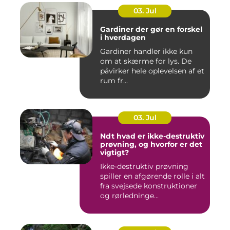
03. Jul
Gardiner der gør en forskel
i hverdagen
Gardiner handler ikke kun
om at skærme for lys. De
påvirker hele oplevelsen af et
rum fr...
03. Jul
Ndt hvad er ikke-destruktiv
prøvning, og hvorfor er det
vigtigt?
Ikke-destruktiv prøvning
spiller en afgørende rolle i alt
fra svejsede konstruktioner
og rørledninge...