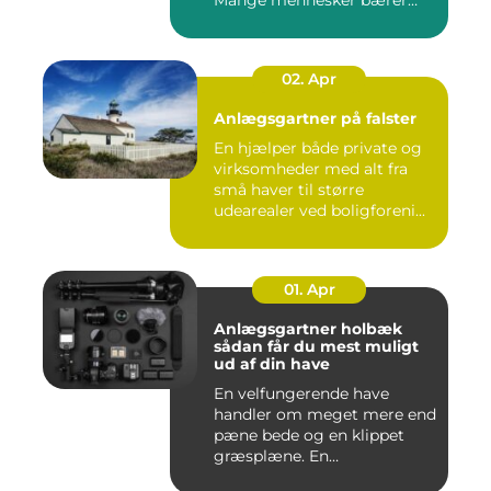
Mange mennesker bærer
rundt på ...
02. Apr
Anlægsgartner på falster
En hjælper både private og
virksomheder med alt fra
små haver til større
udearealer ved boligforeni...
01. Apr
Anlægsgartner holbæk
sådan får du mest muligt
ud af din have
En velfungerende have
handler om meget mere end
pæne bede og en klippet
græsplæne. En
gennemtænkt lø...