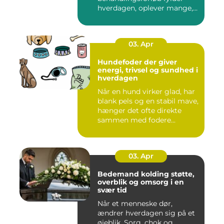
hverdagen, oplever mange,
at de...
03. Apr
Hundefoder der giver
energi, trivsel og sundhed i
hverdagen
Når en hund virker glad, har
blank pels og en stabil mave,
hænger det ofte direkte
sammen med fodere...
03. Apr
Bedemand kolding støtte,
overblik og omsorg i en
svær tid
Når et menneske dør,
ændrer hverdagen sig på et
øjeblik. Sorg, chok og