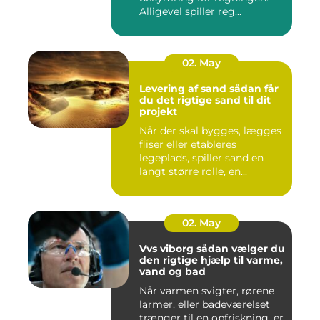
Alligevel spiller reg...
02. May
Levering af sand sådan får
du det rigtige sand til dit
projekt
Når der skal bygges, lægges
fliser eller etableres
legeplads, spiller sand en
langt større rolle, en...
02. May
Vvs viborg sådan vælger du
den rigtige hjælp til varme,
vand og bad
Når varmen svigter, rørene
larmer, eller badeværelset
trænger til en opfriskning, er