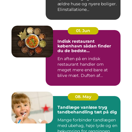
ældre huse og nyere boliger.
Elinstallatione...
01. Jun
Indisk restaurant
københavn sådan finder
du de bedste
smagsoplevelser
En aften på en indisk
restaurant handler om
meget mere end bare at
blive mæt. Duften af
krydderier, ...
08. May
Tandlæge vanløse tryg
tandbehandling tæt på dig
Mange forbinder tandlægen
med ubehag, høje lyde og en
bekymring for regningen.