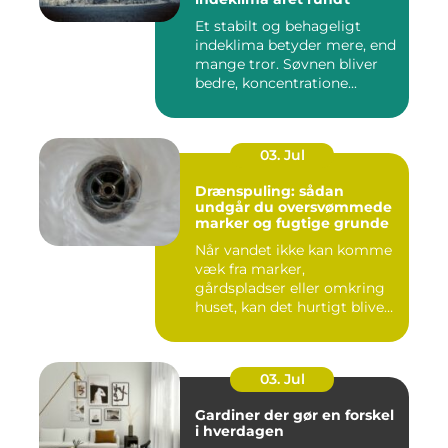
Et stabilt og behageligt
indeklima betyder mere, end
mange tror. Søvnen bliver
bedre, koncentratione...
03. Jul
Drænspuling: sådan
undgår du oversvømmede
marker og fugtige grunde
Når vandet ikke kan komme
væk fra marker,
gårdspladser eller omkring
huset, kan det hurtigt blive
dy...
03. Jul
Gardiner der gør en forskel
i hverdagen