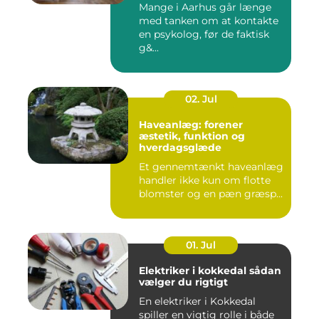
Mange i Aarhus går længe
med tanken om at kontakte
en psykolog, før de faktisk
g&...
02. Jul
Haveanlæg: forener
æstetik, funktion og
hverdagsglæde
Et gennemtænkt haveanlæg
handler ikke kun om flotte
blomster og en pæn græsp...
01. Jul
Elektriker i kokkedal sådan
vælger du rigtigt
En elektriker i Kokkedal
spiller en vigtig rolle i både