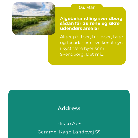
03. Mar
Algebehandling svendborg
sådan får du rene og sikre
udendørs arealer
Alger på fliser, terrasser, tage
og facader er et velkendt syn
i kystnære byer som
Svendborg. Det mi...
Address