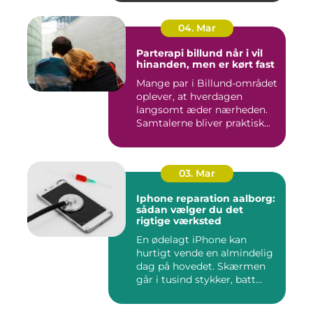
04. Mar
Parterapi billund når i vil
hinanden, men er kørt fast
Mange par i Billund-området
oplever, at hverdagen
langsomt æder nærheden.
Samtalerne bliver praktisk...
03. Mar
Iphone reparation aalborg:
sådan vælger du det
rigtige værksted
En ødelagt iPhone kan
hurtigt vende en almindelig
dag på hovedet. Skærmen
går i tusind stykker, batt...