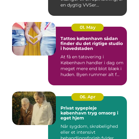
en dygtig VVSer...
01. May
Tattoo københavn sådan
finder du det rigtige studio
i hovedstaden
At få en tatovering i
København handler i dag om
meget mere end blot blæk i
huden. Byen rummer alt f...
06. Apr
Privat sygepleje
københavn tryg omsorg i
eget hjem
Når sygdom, skrøbelighed
eller et intensivt
behandlingsforløb fylder