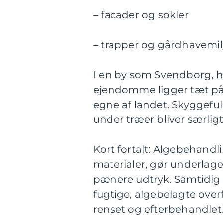
– facader og sokler
– trapper og gårdhavemil
I en by som Svendborg, h
ejendomme ligger tæt på v
egne af landet. Skyggeful
under træer bliver særlig
Kort fortalt: Algebehand
materialer, gør underlage
pænere udtryk. Samtidig m
fugtige, algebelagte over
renset og efterbehandlet