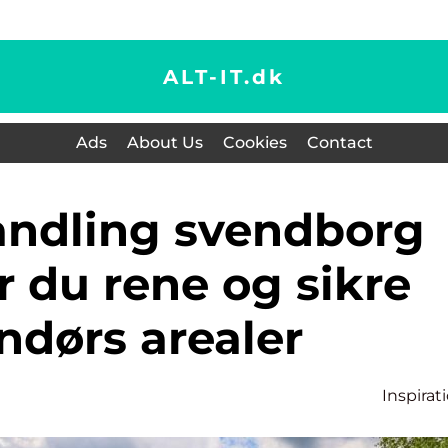
ALT-IT.
dk
Ads
About Us
Cookies
Contact
r du rene og sikre
ndørs arealer
Inspirat