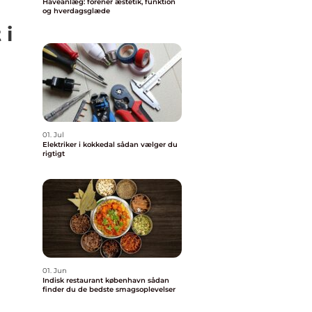
Haveanlæg: forener æstetik, funktion
og hverdagsglæde
 i
01. Jul
Elektriker i kokkedal sådan vælger du
rigtigt
01. Jun
Indisk restaurant københavn sådan
finder du de bedste smagsoplevelser