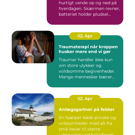
hurtigt vende op og ned på
hverdagen. Skærmen revner,
batteriet holder pludsel...
02. Apr
Traumaterapi når kroppen
husker mere end vi gør
Traumer handler ikke kun
om store ulykker og
voldsomme begivenheder.
Mange mennesker bærer
rundt på ...
02. Apr
Anlægsgartner på falster
En hjælper både private og
virksomheder med alt fra
små haver til større
udearealer ved boligforeni...