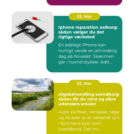
03. Mar
Iphone reparation aalborg:
sådan vælger du det
rigtige værksted
En ødelagt iPhone kan
hurtigt vende en almindelig
dag på hovedet. Skærmen
går i tusind stykker, batt...
03. Mar
Algebehandling svendborg
sådan får du rene og sikre
udendørs arealer
Alger på fliser, terrasser, tage
og facader er et velkendt syn
i kystnære byer som
Svendborg. Det mi...