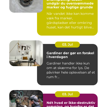
undgår du oversvømmede
marker og fugtige grunde
Når vandet ikke kan komme
væk fra marker,
gårdspladser eller omkring
huset, kan det hurtigt blive
dy...
03. Jul
Gardiner der gør en forskel
i hverdagen
Gardiner handler ikke kun
om at skærme for lys. De
påvirker hele oplevelsen af et
rum fr...
03. Jul
Ndt hvad er ikke-destruktiv
prøvning, og hvorfor er det