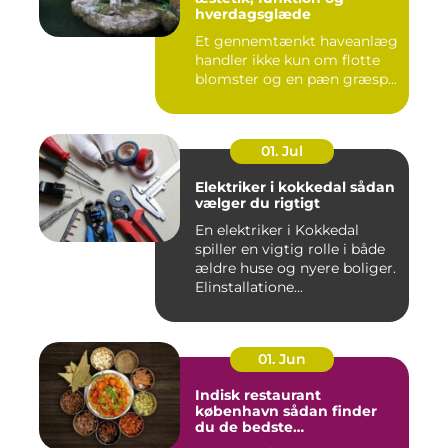
hverdagsglæde
Et gennemtænkt haveanlæg
handler ikke kun om flotte
blomster og en pæn græsp...
01. Jul
Elektriker i kokkedal sådan
vælger du rigtigt
En elektriker i Kokkedal
spiller en vigtig rolle i både
ældre huse og nyere boliger.
Elinstallatione...
01. Jun
Indisk restaurant
københavn sådan finder
du de bedste
smagsoplevelser