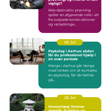
vigtigt?
Ikke-destruktiv prøvning
spiller en afgørende rolle i alt
fra svejsede konstruktioner
og rørledninge...
02. Jul
Psykolog i Aarhus: sådan
får du professionel hjælp i
en svær periode
Mange i Aarhus går længe
med tanken om at kontakte
en psykolog, før de faktisk
g&...
02. Jul
Haveanlæg: forener
æstetik, funktion og