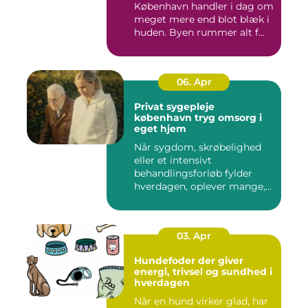
København handler i dag om
meget mere end blot blæk i
huden. Byen rummer alt f...
06. Apr
Privat sygepleje
københavn tryg omsorg i
eget hjem
Når sygdom, skrøbelighed
eller et intensivt
behandlingsforløb fylder
hverdagen, oplever mange,
at de...
03. Apr
Hundefoder der giver
energi, trivsel og sundhed i
hverdagen
Når en hund virker glad, har