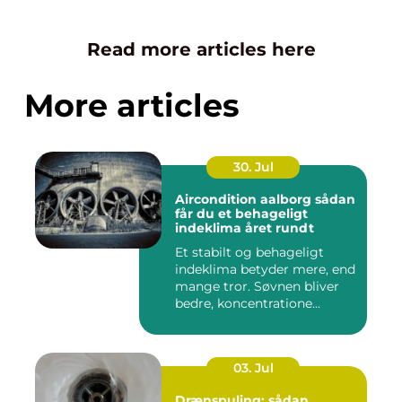
Read more articles here
More articles
30. Jul
Aircondition aalborg sådan
får du et behageligt
indeklima året rundt
Et stabilt og behageligt
indeklima betyder mere, end
mange tror. Søvnen bliver
bedre, koncentratione...
03. Jul
Drænspuling: sådan