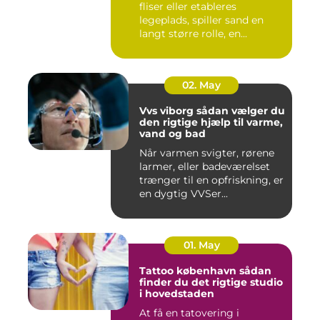
fliser eller etableres
legeplads, spiller sand en
langt større rolle, en...
02. May
Vvs viborg sådan vælger du
den rigtige hjælp til varme,
vand og bad
Når varmen svigter, rørene
larmer, eller badeværelset
trænger til en opfriskning, er
en dygtig VVSer...
01. May
Tattoo københavn sådan
finder du det rigtige studio
i hovedstaden
At få en tatovering i