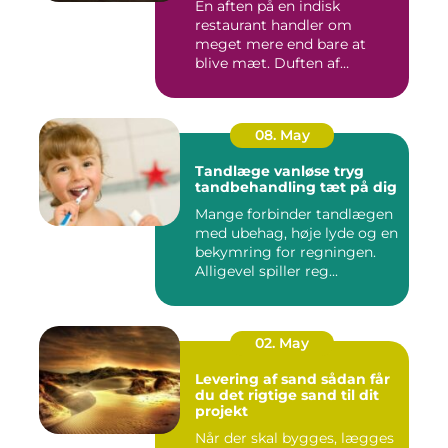
En aften på en indisk
restaurant handler om
meget mere end bare at
blive mæt. Duften af
krydderier, ...
08. May
Tandlæge vanløse tryg
tandbehandling tæt på dig
Mange forbinder tandlægen
med ubehag, høje lyde og en
bekymring for regningen.
Alligevel spiller reg...
02. May
Levering af sand sådan får
du det rigtige sand til dit
projekt
Når der skal bygges, lægges