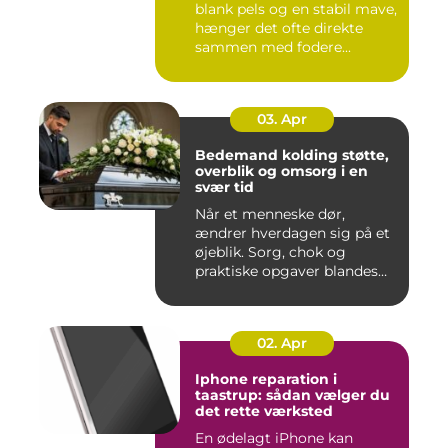
blank pels og en stabil mave,
hænger det ofte direkte
sammen med fodere...
03. Apr
Bedemand kolding støtte,
overblik og omsorg i en
svær tid
Når et menneske dør,
ændrer hverdagen sig på et
øjeblik. Sorg, chok og
praktiske opgaver blandes
sam...
02. Apr
Iphone reparation i
taastrup: sådan vælger du
det rette værksted
En ødelagt iPhone kan