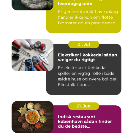
hverdagsglæde
Et gennemtænkt haveanlæg
handler ikke kun om flotte
blomster og en pæn græsp...
01. Jul
Elektriker i kokkedal sådan
vælger du rigtigt
En elektriker i Kokkedal
spiller en vigtig rolle i både
ældre huse og nyere boliger.
Elinstallatione...
01. Jun
Indisk restaurant
københavn sådan finder
du de bedste
smagsoplevelser