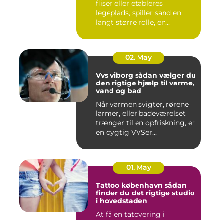
fliser eller etableres
legeplads, spiller sand en
langt større rolle, en...
02. May
Vvs viborg sådan vælger du
den rigtige hjælp til varme,
vand og bad
Når varmen svigter, rørene
larmer, eller badeværelset
trænger til en opfriskning, er
en dygtig VVSer...
01. May
Tattoo københavn sådan
finder du det rigtige studio
i hovedstaden
At få en tatovering i