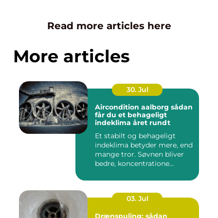
Read more articles here
More articles
30. Jul
Aircondition aalborg sådan
får du et behageligt
indeklima året rundt
Et stabilt og behageligt
indeklima betyder mere, end
mange tror. Søvnen bliver
bedre, koncentratione...
03. Jul
Drænspuling: sådan