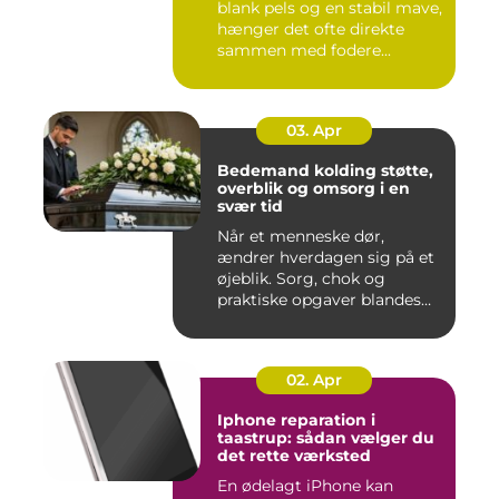
blank pels og en stabil mave,
hænger det ofte direkte
sammen med fodere...
03. Apr
Bedemand kolding støtte,
overblik og omsorg i en
svær tid
Når et menneske dør,
ændrer hverdagen sig på et
øjeblik. Sorg, chok og
praktiske opgaver blandes
sam...
02. Apr
Iphone reparation i
taastrup: sådan vælger du
det rette værksted
En ødelagt iPhone kan