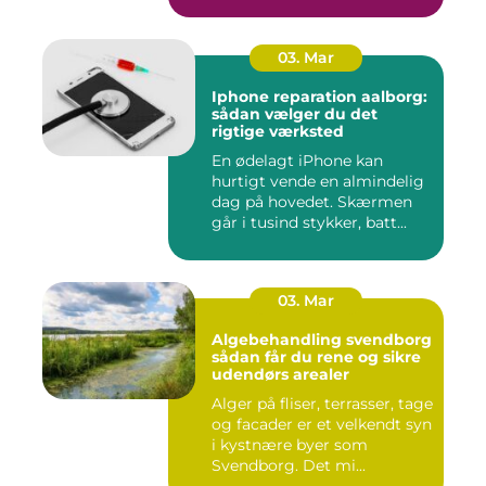
03. Mar
Iphone reparation aalborg:
sådan vælger du det
rigtige værksted
En ødelagt iPhone kan
hurtigt vende en almindelig
dag på hovedet. Skærmen
går i tusind stykker, batt...
03. Mar
Algebehandling svendborg
sådan får du rene og sikre
udendørs arealer
Alger på fliser, terrasser, tage
og facader er et velkendt syn
i kystnære byer som
Svendborg. Det mi...