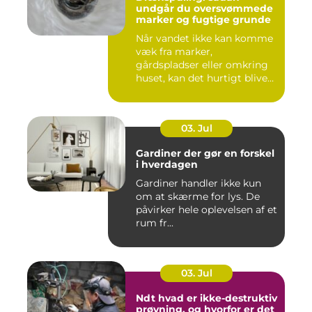
undgår du oversvømmede
marker og fugtige grunde
Når vandet ikke kan komme
væk fra marker,
gårdspladser eller omkring
huset, kan det hurtigt blive
dy...
03. Jul
Gardiner der gør en forskel
i hverdagen
Gardiner handler ikke kun
om at skærme for lys. De
påvirker hele oplevelsen af et
rum fr...
03. Jul
Ndt hvad er ikke-destruktiv
prøvning, og hvorfor er det