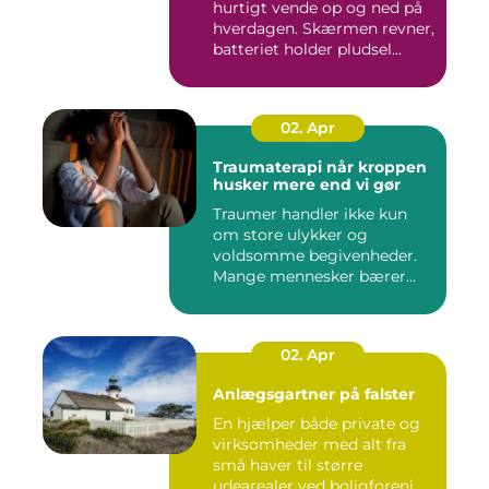
hurtigt vende op og ned på
hverdagen. Skærmen revner,
batteriet holder pludsel...
02. Apr
Traumaterapi når kroppen
husker mere end vi gør
Traumer handler ikke kun
om store ulykker og
voldsomme begivenheder.
Mange mennesker bærer
rundt på ...
02. Apr
Anlægsgartner på falster
En hjælper både private og
virksomheder med alt fra
små haver til større
udearealer ved boligforeni...