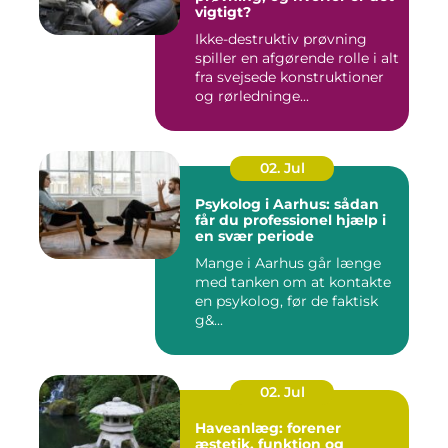
vigtigt?
Ikke-destruktiv prøvning
spiller en afgørende rolle i alt
fra svejsede konstruktioner
og rørledninge...
02. Jul
Psykolog i Aarhus: sådan
får du professionel hjælp i
en svær periode
Mange i Aarhus går længe
med tanken om at kontakte
en psykolog, før de faktisk
g&...
02. Jul
Haveanlæg: forener
æstetik, funktion og