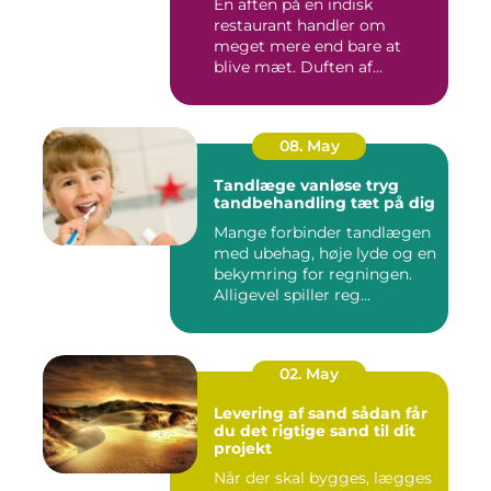
En aften på en indisk
restaurant handler om
meget mere end bare at
blive mæt. Duften af
krydderier, ...
08. May
Tandlæge vanløse tryg
tandbehandling tæt på dig
Mange forbinder tandlægen
med ubehag, høje lyde og en
bekymring for regningen.
Alligevel spiller reg...
02. May
Levering af sand sådan får
du det rigtige sand til dit
projekt
Når der skal bygges, lægges