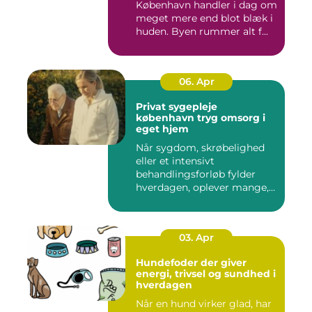
København handler i dag om
meget mere end blot blæk i
huden. Byen rummer alt f...
06. Apr
Privat sygepleje
københavn tryg omsorg i
eget hjem
Når sygdom, skrøbelighed
eller et intensivt
behandlingsforløb fylder
hverdagen, oplever mange,
at de...
03. Apr
Hundefoder der giver
energi, trivsel og sundhed i
hverdagen
Når en hund virker glad, har