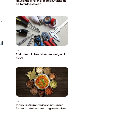
Haveanlæg: forener æstetik, funktion
og hverdagsglæde
,
il
01. Jul
Elektriker i kokkedal sådan vælger du
rigtigt
01. Jun
Indisk restaurant københavn sådan
finder du de bedste smagsoplevelser