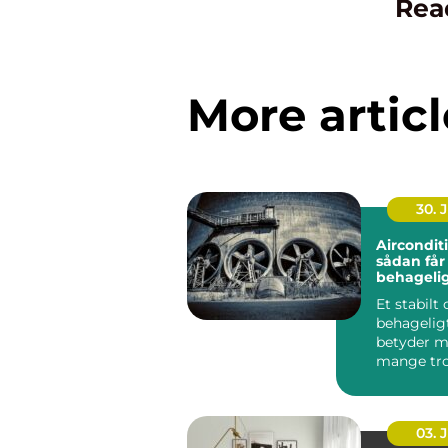
Rea
More articl
30. 
Aircondit
sådan får
behageli
indeklima
Et stabilt
behagelig
betyder m
mange tro
bliver bed
koncentrat
03. 