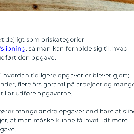
 dejligt som priskategorier
fslibning
, så man kan forholde sig til, hvad
 udført den opgave.
 hvordan tidligere opgaver er blevet gjort;
kunder, flere års garanti på arbejdet og mang
 til at udføre opgaverne.
dfører mange andre opgaver end bare at slib
er, at man måske kunne få lavet lidt mere
gave.