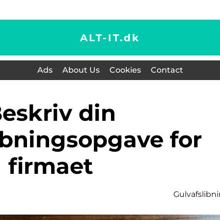
ALT-IT.
dk
Ads
About Us
Cookies
Contact
in
ibningsopgave for
firmaet
n
Gulvafslibn