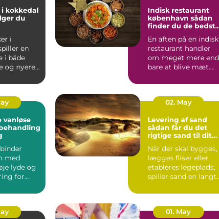
 i kokkedal
Indisk restaurant
lger du
københavn sådan
finder du de bedst
smagsoplevelser
er i
En aften på en indisk
piller en
restaurant handler
e i både
om meget mere end
e og nyere
bare at blive mæt.
Duften af krydderier,
one...
...
May
02. May
 vanløse
Levering af sand
dbehandling
sådan får du det
g
rigtige sand til dit
projekt
binder
Når der skal bygges,
n med
lægges fliser eller
øje lyde og
etableres legeplads,
ing for
spiller sand en langt
 Alligevel
større rolle, en...
..
May
01. May