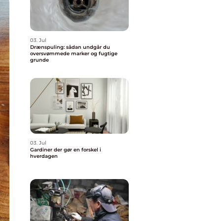
03. Jul
Drænspuling: sådan undgår du
oversvømmede marker og fugtige
grunde
03. Jul
Gardiner der gør en forskel i
hverdagen