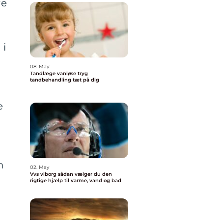
re
 i
08. May
Tandlæge vanløse tryg
tandbehandling tæt på dig
e
n
02. May
Vvs viborg sådan vælger du den
rigtige hjælp til varme, vand og bad