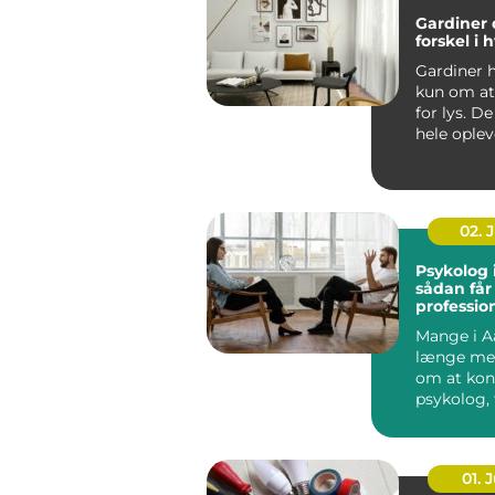
Gardiner 
forskel i
Gardiner h
kun om a
for lys. D
hele oplev
rum fr...
02. 
Psykolog 
sådan får
profession
en svær p
Mange i A
længe me
om at kon
psykolog, 
faktisk g&..
01. J