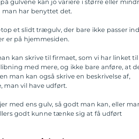
 på gulvene kan jo variere i større eller mind
n man har benyttet det.
p et slidt trægulv, der bare ikke passer ind
der er på hjemmesiden.
an kan skrive til firmaet, som vi har linket til
fslibning med mere, og ikke bare anføre, at d
n man kan også skrive en beskrivelse af,
, man vil have udført.
jer med ens gulv, så godt man kan, eller ma
lers godt kunne tænke sig at få udført