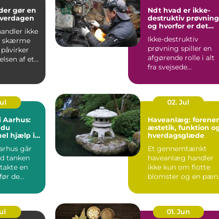
der gør en
Ndt hvad er ikke-
 hverdagen
destruktiv prøvning
og hvorfor er det
andler ikke
vigtigt?
Ikke-destruktiv
t skærme
prøvning spiller en
e påvirker
afgørende rolle i alt
elsen af et
fra svejsede
konstruktioner og
rørledninge...
Jul
02. Jul
i Aarhus:
Haveanlæg: forener
 du
æstetik, funktion o
el hjælp i
hverdagsglæde
eriode
arhus går
Et gennemtænkt
d tanken
haveanlæg handler
takte en
ikke kun om flotte
før de
blomster og en pæn
.
græsp...
ul
01. Jun