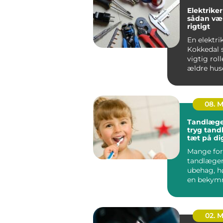
Elektriker
sådan væ
rigtigt
En elektrik
Kokkedal s
vigtig roll
ældre hus
boliger.
Elinstallati
08. 
Tandlæge
tryg tan
tæt på di
Mange for
tandlæge
ubehag, h
en bekymr
regningen.
spiller reg.
02. 