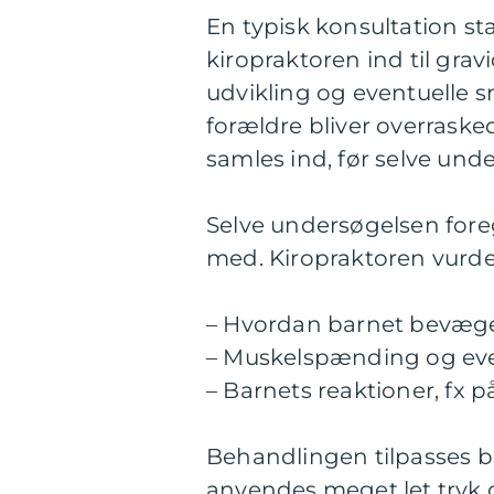
En typisk konsultation s
kiropraktoren ind til gravi
udvikling og eventuelle s
forældre bliver overrask
samles ind, før selve und
Selve undersøgelsen foreg
med. Kiropraktoren vurde
– Hvordan barnet bevæge
– Muskelspænding og even
– Barnets reaktioner, fx 
Behandlingen tilpasses 
anvendes meget let tryk