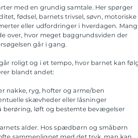
tarter med en grundig samtale. Her spørger
ditet, fødsel, barnets trivsel, søvn, motoriske
merter eller udfordringer i hverdagen. Man
ede over, hvor meget baggrundsviden der
ersøgelsen går i gang.
år roligt og i et tempo, hvor barnet kan føl
rer blandt andet:
r nakke, ryg, hofter og arme/ben
tuelle skævheder eller låsninger
på berøring, løft og bestemte bevægelser
barnets alder. Hos spædbørn og småbørn
 ofte sammenlignet med det tryk, man kan