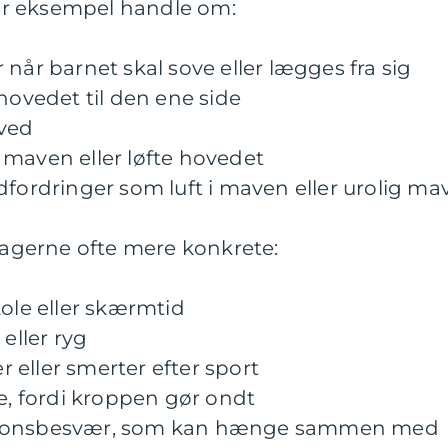
r eksempel handle om:
når barnet skal sove eller lægges fra sig
 hovedet til den ene side
oved
 maven eller løfte hovedet
dfordringer som luft i maven eller urolig ma
rsagerne ofte mere konkrete:
kole eller skærmtid
 eller ryg
eller smerter efter sport
se, fordi kroppen gør ondt
tionsbesvær, som kan hænge sammen med