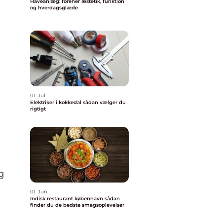
Haveanlæg: forener æstetik, funktion
og hverdagsglæde
01. Jul
Elektriker i kokkedal sådan vælger du
rigtigt
g
01. Jun
Indisk restaurant københavn sådan
finder du de bedste smagsoplevelser