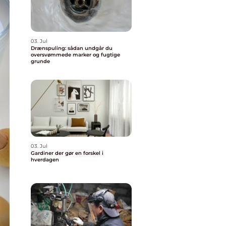
03. Jul
Drænspuling: sådan undgår du
oversvømmede marker og fugtige
grunde
03. Jul
Gardiner der gør en forskel i
hverdagen