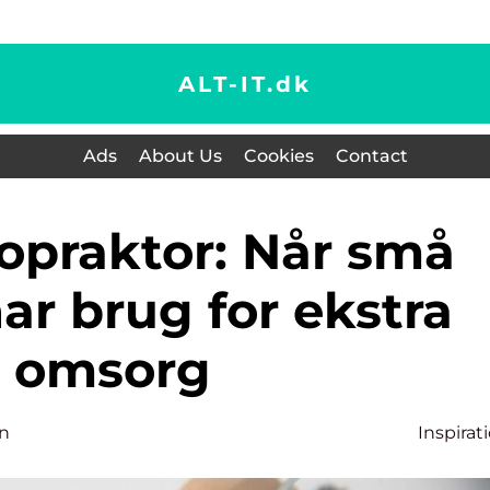
ALT-IT.
dk
Ads
About Us
Cookies
Contact
ar brug for ekstra
omsorg
en
Inspirat