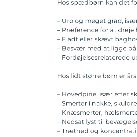
Hos spædbørn kan det fo
– Uro og meget gråd, især 
– Præference for at dreje
– Fladt eller skævt bagh
– Besvær med at ligge på
– Fordøjelsesrelaterede u
Hos lidt større børn er å
– Hovedpine, især efter s
– Smerter i nakke, skuldre
– Knæsmerter, hælsmerter 
– Nedsat lyst til bevægel
– Træthed og koncentra