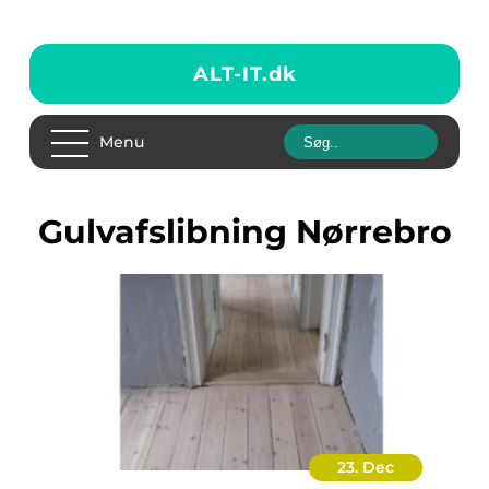
ALT-IT.
dk
Menu
Gulvafslibning Nørrebro
23. Dec