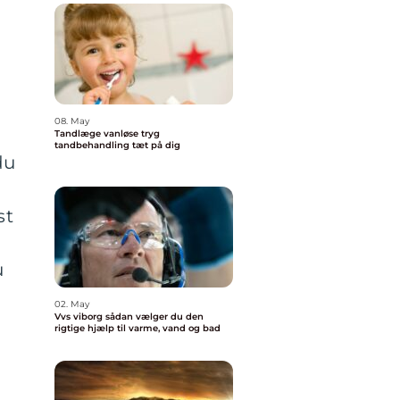
08. May
Tandlæge vanløse tryg
tandbehandling tæt på dig
du
st
u
02. May
Vvs viborg sådan vælger du den
rigtige hjælp til varme, vand og bad