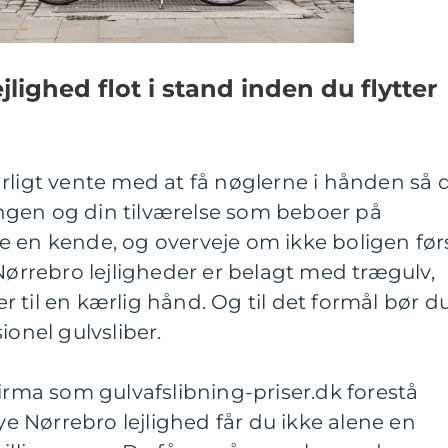
jlighed flot i stand inden du flytter
rligt vente med at få nøglerne i hånden så 
ngen og din tilværelse som beboer på
e en kende, og overveje om ikke boligen før
 Nørrebro lejligheder er belagt med trægulv,
 til en kærlig hånd. Og til det formål bør d
ionel gulvsliber.
firma som gulvafslibning-priser.dk forestå
nye Nørrebro lejlighed får du ikke alene en