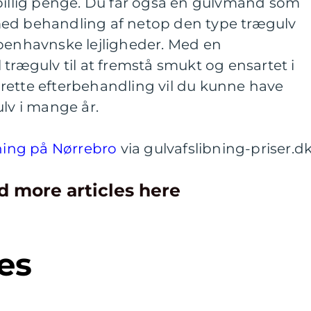
 billig penge. Du får også en gulvmand som
med behandling af netop den type trægulv
øbenhavnske lejligheder. Med en
 trægulv til at fremstå smukt og ensartet i
rette efterbehandling vil du kunne have
ulv i mange år.
ning på Nørrebro
via gulvafslibning-priser.d
d more articles here
es