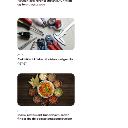
Haveanlæg: forener æstetik, funktion
og hverdagsglæde
i
01. Jul
Elektriker i kokkedal sådan vælger du
rigtigt
01. Jun
Indisk restaurant københavn sådan
finder du de bedste smagsoplevelser