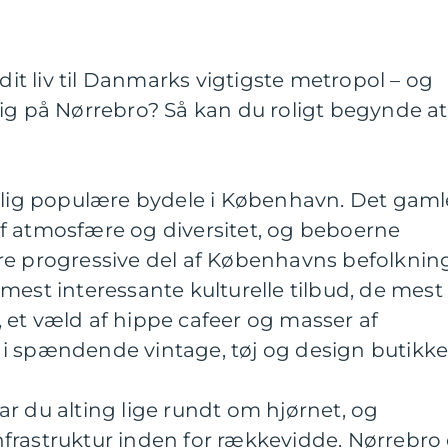
 dit liv til Danmarks vigtigste metropol – og
ig på Nørrebro? Så kan du roligt begynde at
kelig populære bydele i København. Det gaml
f atmosfære og diversitet, og beboerne
re progressive del af Københavns befolknin
mest interessante kulturelle tilbud, de mest
 et væld af hippe cafeer og masser af
i spændende vintage, tøj og design butikke
r du alting lige rundt om hjørnet, og
frastruktur inden for rækkevidde. Nørrebro 