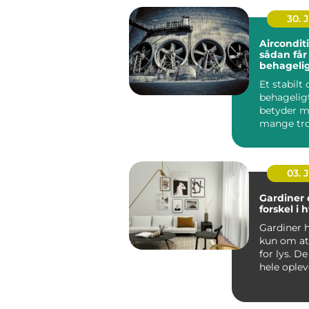
30. 
Aircondit
sådan får
behageli
indeklima
Et stabilt
behagelig
betyder m
mange tro
bliver bed
koncentrat
03. 
Gardiner 
forskel i
Gardiner h
kun om a
for lys. D
hele oplev
rum fr...