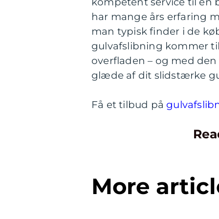
kompetent service til en
har mange års erfaring 
man typisk finder i de k
gulvafslibning kommer til
overfladen – og med den 
glæde af dit slidstærke g
Få et tilbud på
gulvafslib
Rea
More articl