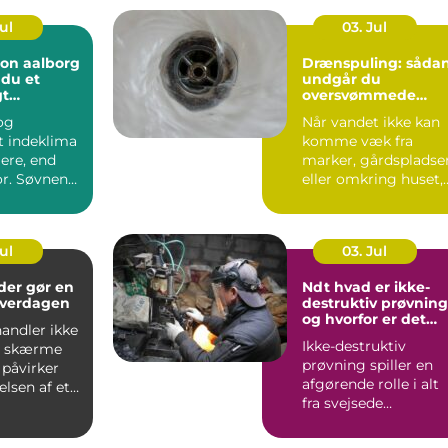
Jul
03. Jul
ion aalborg
Drænspuling: såda
 du et
undgår du
gt
oversvømmede
 året rundt
marker og fugtige
 og
Når vandet ikke kan
grunde
t indeklima
komme væk fra
ere, end
marker, gårdspladse
r. Søvnen
eller omkring huset,
re,
kan det hurtigt blive
ione...
dy...
Jul
03. Jul
der gør en
Ndt hvad er ikke-
 hverdagen
destruktiv prøvning
og hvorfor er det
andler ikke
vigtigt?
Ikke-destruktiv
t skærme
prøvning spiller en
e påvirker
afgørende rolle i alt
elsen af et
fra svejsede
konstruktioner og
rørledninge...