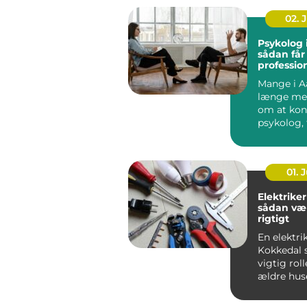
02. 
Psykolog 
sådan får
profession
en svær p
Mange i A
længe me
om at kon
psykolog, 
faktisk g&..
01. J
Elektriker
sådan væ
rigtigt
En elektrik
Kokkedal s
vigtig roll
ældre hus
boliger.
Elinstallati