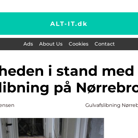
ALT-IT.
dk
Ads
About Us
Cookies
Contact
libning på Nørrebr
rensen
Gulvafslibning Nørre