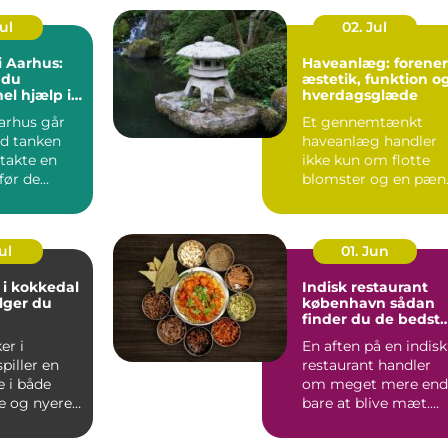
Jul
02. Jul
i Aarhus:
Haveanlæg: forener
 du
æstetik, funktion o
el hjælp i
hverdagsglæde
eriode
arhus går
Et gennemtænkt
d tanken
haveanlæg handler
takte en
ikke kun om flotte
før de
blomster og en pæn
.
græsp...
ul
01. Jun
 i kokkedal
Indisk restaurant
lger du
københavn sådan
finder du de bedst
smagsoplevelser
er i
En aften på en indisk
piller en
restaurant handler
e i både
om meget mere end
e og nyere
bare at blive mæt.
Duften af krydderier,
one...
...