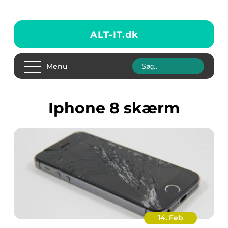
ALT-IT.
dk
Menu
iphone 8 skærm
14. Feb