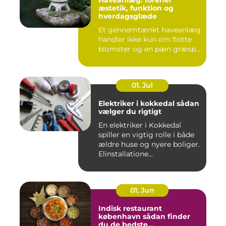
æstetik, funktion og
hverdagsglæde
Et gennemtænkt haveanlæg
handler ikke kun om flotte
blomster og en pæn græsp...
01. Jul
Elektriker i kokkedal sådan
vælger du rigtigt
En elektriker i Kokkedal
spiller en vigtig rolle i både
ældre huse og nyere boliger.
Elinstallatione...
01. Jun
Indisk restaurant
københavn sådan finder
du de bedste