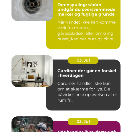
Drænspuling: sådan
undgår du oversvømmede
marker og fugtige grunde
Når vandet ikke kan komme
væk fra marker,
gårdspladser eller omkring
huset, kan det hurtigt blive
dy...
03. Jul
Gardiner der gør en forskel
i hverdagen
Gardiner handler ikke kun
om at skærme for lys. De
påvirker hele oplevelsen af et
rum fr...
03. Jul
Ndt hvad er ikke-destruktiv