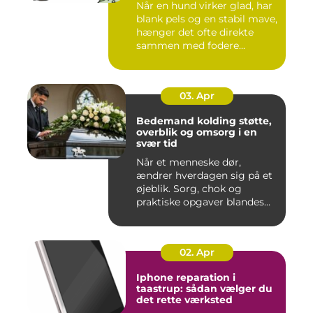
Når en hund virker glad, har
blank pels og en stabil mave,
hænger det ofte direkte
sammen med fodere...
03. Apr
Bedemand kolding støtte,
overblik og omsorg i en
svær tid
Når et menneske dør,
ændrer hverdagen sig på et
øjeblik. Sorg, chok og
praktiske opgaver blandes
sam...
02. Apr
Iphone reparation i
taastrup: sådan vælger du
det rette værksted