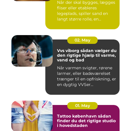
Når der skal bygges, lægges
fliser eller etableres
legeplads, spiller sand en
langt større rolle, en...
02. May
Vvs viborg sådan vælger du
den rigtige hjælp til varme,
vand og bad
Når varmen svigter, rørene
larmer, eller badeværelset
trænger til en opfriskning, er
en dygtig VVSer...
01. May
Tattoo københavn sådan
finder du det rigtige studio
i hovedstaden