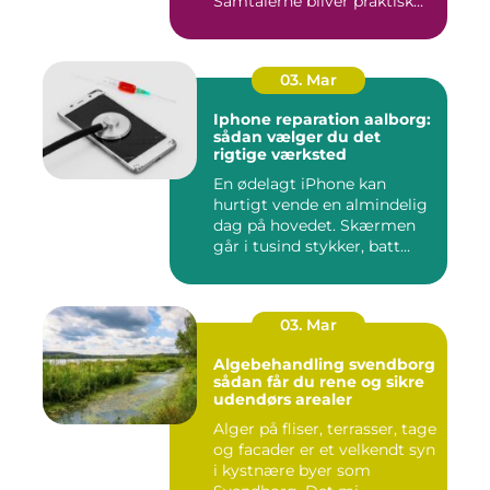
Samtalerne bliver praktisk...
03. Mar
Iphone reparation aalborg:
sådan vælger du det
rigtige værksted
En ødelagt iPhone kan
hurtigt vende en almindelig
dag på hovedet. Skærmen
går i tusind stykker, batt...
03. Mar
Algebehandling svendborg
sådan får du rene og sikre
udendørs arealer
Alger på fliser, terrasser, tage
og facader er et velkendt syn
i kystnære byer som