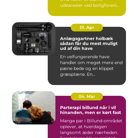
udearealer ved boligforeni...
01. Apr
Anlægsgartner holbæk
sådan får du mest muligt
ud af din have
En velfungerende have
handler om meget mere end
pæne bede og en klippet
græsplæne. En
gennemtænkt lø...
04. Mar
Parterapi billund når i vil
hinanden, men er kørt fast
Mange par i Billund-området
oplever, at hverdagen
langsomt æder nærheden.