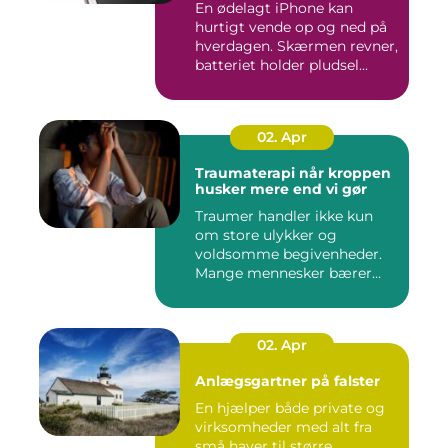
En ødelagt iPhone kan
hurtigt vende op og ned på
hverdagen. Skærmen revner,
batteriet holder pludsel...
02. Apr
Traumaterapi når kroppen
husker mere end vi gør
Traumer handler ikke kun
om store ulykker og
voldsomme begivenheder.
Mange mennesker bærer
rundt på ...
02. Apr
Anlægsgartner på falster
En hjælper både private og
virksomheder med alt fra
små haver til større