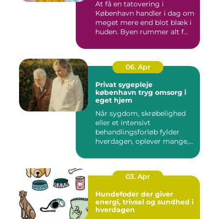
At få en tatovering i
København handler i dag om
meget mere end blot blæk i
huden. Byen rummer alt f...
06. Apr
Privat sygepleje
københavn tryg omsorg i
eget hjem
Når sygdom, skrøbelighed
eller et intensivt
behandlingsforløb fylder
hverdagen, oplever mange,
at de...
03. Apr
Hundefoder der giver
energi, trivsel og sundhed i
hverdagen