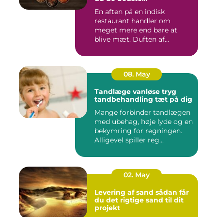
smagsoplevelser
En aften på en indisk
restaurant handler om
meget mere end bare at
blive mæt. Duften af
krydderier, ...
08. May
Tandlæge vanløse tryg
tandbehandling tæt på dig
Mange forbinder tandlægen
med ubehag, høje lyde og en
bekymring for regningen.
Alligevel spiller reg...
02. May
Levering af sand sådan får
du det rigtige sand til dit
projekt