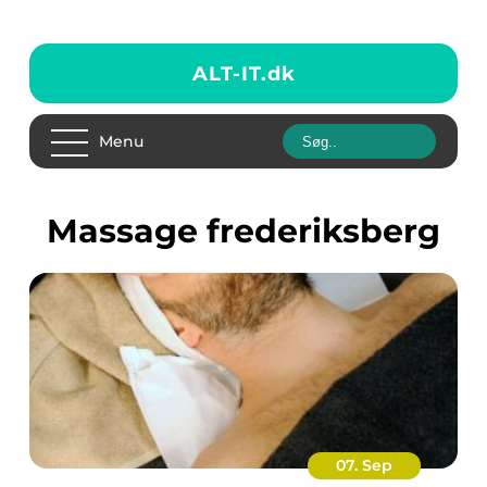
ALT-IT.
dk
Menu
massage frederiksberg
07. Sep