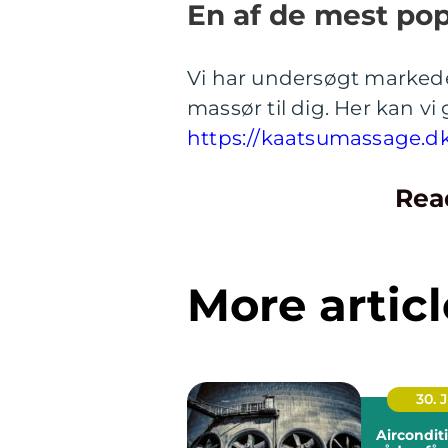
En af de mest po
Vi har undersøgt markede
massør til dig. Her kan v
https://kaatsumassage.d
Rea
More articl
30. 
Aircondit