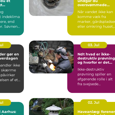
 du et
undgår du
gt
oversvømmede
 året rundt
marker og fugtige
 og
Når vandet ikke kan
grunde
t indeklima
komme væk fra
ere, end
marker, gårdspladse
r. Søvnen
eller omkring huset,
re,
kan det hurtigt blive
ione...
dy...
Jul
03. Jul
der gør en
Ndt hvad er ikke-
 hverdagen
destruktiv prøvning
og hvorfor er det
andler ikke
vigtigt?
Ikke-destruktiv
t skærme
prøvning spiller en
e påvirker
afgørende rolle i alt
elsen af et
fra svejsede
konstruktioner og
rørledninge...
Jul
02. Jul
i Aarhus:
Haveanlæg: forener