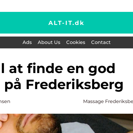
ALT-IT.
dk
Ads
About Us
Cookies
Contact
på Frederiksberg
nsen
Massage Frederiksb