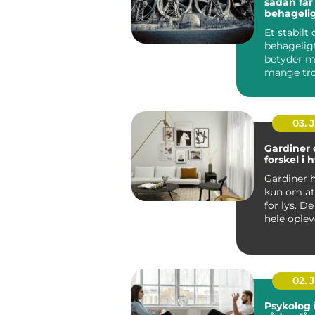
sådan får
behageli
indeklima
Et stabilt
behagelig
betyder m
mange tro
bliver bed
koncentrat
03. 
Gardiner 
forskel i
Gardiner h
kun om a
for lys. D
hele oplev
rum fr...
02. 
Psykolog 