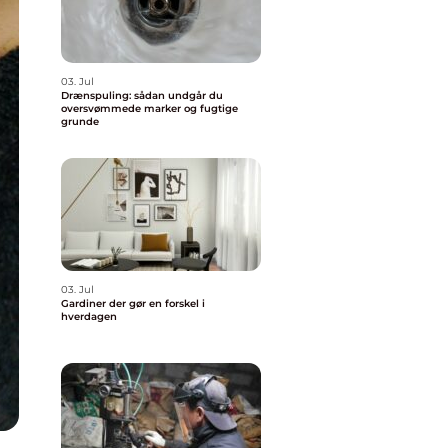
03. Jul
Drænspuling: sådan undgår du
oversvømmede marker og fugtige
grunde
03. Jul
Gardiner der gør en forskel i
hverdagen