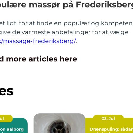
pulære massør på Frederiksber
t lidt, for at finde en populær og kompeten
i give de varmeste anbefalinger for at vælge
k/massage-frederiksberg/
.
d more articles here
es
Jul
03. Jul
ion aalborg
Drænspuling: såda