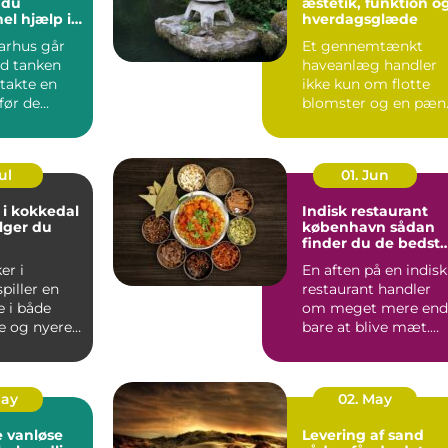
 du
æstetik, funktion o
el hjælp i
hverdagsglæde
eriode
arhus går
Et gennemtænkt
d tanken
haveanlæg handler
takte en
ikke kun om flotte
før de
blomster og en pæn
.
græsp...
ul
01. Jun
 i kokkedal
Indisk restaurant
lger du
københavn sådan
finder du de bedst
smagsoplevelser
er i
En aften på en indisk
piller en
restaurant handler
e i både
om meget mere end
e og nyere
bare at blive mæt.
Duften af krydderier,
one...
...
May
02. May
 vanløse
Levering af sand