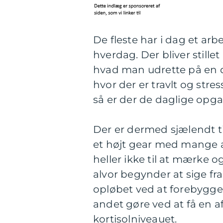
De fleste har i dag et arb
hverdag. Der bliver stille
hvad man udrette på en da
hvor der er travlt og stre
så er der de daglige opga
Der er dermed sjælendt tid
et højt gear med mange af
heller ikke til at mærke o
alvor begynder at sige fra.
opløbet ved at forebygge 
andet gøre ved at få en
kortisolniveauet.