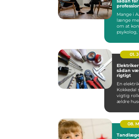
sådan får
profession
en svær p
Mange i A
længe me
om at kon
psykolog, 
faktisk g&..
01. J
Elektriker
sådan væ
rigtigt
En elektrik
Kokkedal s
vigtig roll
ældre hus
boliger.
Elinstallati
08. 
Tandlæge