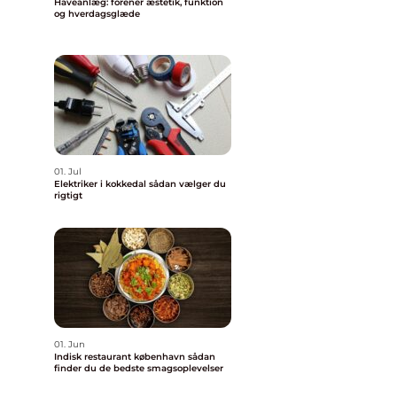
Haveanlæg: forener æstetik, funktion
og hverdagsglæde
01. Jul
Elektriker i kokkedal sådan vælger du
rigtigt
01. Jun
Indisk restaurant københavn sådan
finder du de bedste smagsoplevelser