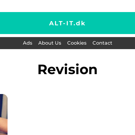
ALT-IT.
dk
Ads
About Us
Cookies
Contact
revision