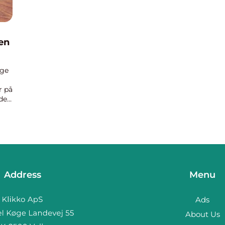
den
age
r på
der
Address
Menu
Ads
About Us