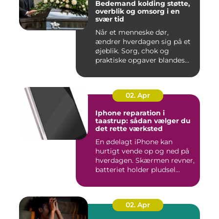
Bedemand kolding støtte,
overblik og omsorg i en
svær tid
Når et menneske dør,
ændrer hverdagen sig på et
øjeblik. Sorg, chok og
praktiske opgaver blandes
sam...
02. Apr
Iphone reparation i
taastrup: sådan vælger du
det rette værksted
En ødelagt iPhone kan
hurtigt vende op og ned på
hverdagen. Skærmen revner,
batteriet holder pludsel...
02. Apr