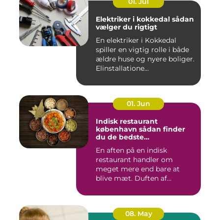
01. Jul
Elektriker i kokkedal sådan
vælger du rigtigt
En elektriker i Kokkedal
spiller en vigtig rolle i både
ældre huse og nyere boliger.
Elinstallatione...
01. Jun
Indisk restaurant
københavn sådan finder
du de bedste
smagsoplevelser
En aften på en indisk
restaurant handler om
meget mere end bare at
blive mæt. Duften af
krydderier, ...
08. May