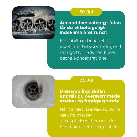
30. Jul
Aircondition aalborg sådan
får du et behageligt
indeklima året rundt
Et stabilt og behageligt
indeklima betyder mere, end
mange tror. Søvnen bliver
bedre, koncentratione...
03. Jul
Drænspuling: sådan
undgår du oversvømmede
marker og fugtige grunde
Når vandet ikke kan komme
væk fra marker,
gårdspladser eller omkring
huset, kan det hurtigt blive
dy...