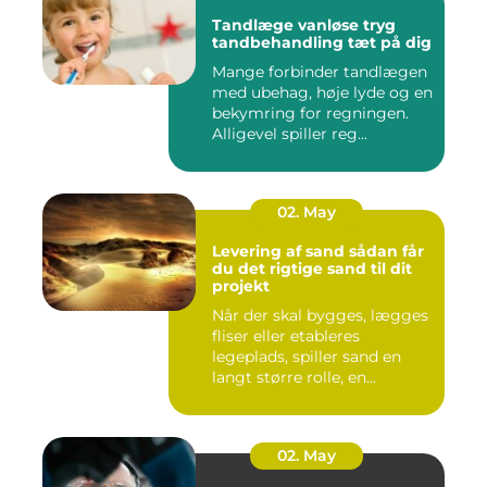
Tandlæge vanløse tryg
tandbehandling tæt på dig
Mange forbinder tandlægen
med ubehag, høje lyde og en
bekymring for regningen.
Alligevel spiller reg...
02. May
Levering af sand sådan får
du det rigtige sand til dit
projekt
Når der skal bygges, lægges
fliser eller etableres
legeplads, spiller sand en
langt større rolle, en...
02. May