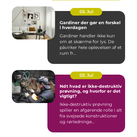
03. Jul
Gardiner der gør en forskel
i hverdagen
Gardiner handler ikke kun
om at skærme for lys. De
påvirker hele oplevelsen af et
rum fr...
03. Jul
Ndt hvad er ikke-destruktiv
prøvning, og hvorfor er det
vigtigt?
Ikke-destruktiv prøvning
spiller en afgørende rolle i alt
fra svejsede konstruktioner
og rørledninge...