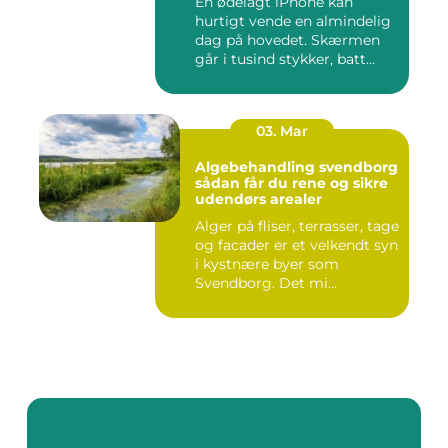
En ødelagt iPhone kan
hurtigt vende en almindelig
dag på hovedet. Skærmen
går i tusind stykker, batt...
03. Mar
Algebehandling svendborg
sådan får du rene og sikre
udendørs arealer
Alger på fliser, terrasser, tage
og facader er et velkendt syn
i kystnære byer som
Svendborg. Det mi...