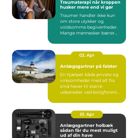
Traumaterapi når kroppen
husker mere end vi gør
Traumer handler ikke kun
om store ulykker og
voldsomme begivenheder.
Mange mennesker bærer
rundt på ...
02. Apr
Anlægsgartner på falster
En hjælper både private og
virksomheder med alt fra
små haver til større
udearealer ved boligforeni...
01. Apr
Anlægsgartner holbæk
sådan får du mest muligt
ud af din have