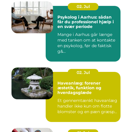
02. Jul
Psykolog i Aarhus: sådan
får du professionel hjælp i
en svær periode
Mange i Aarhus går længe
med tanken om at kontakte
en psykolog, før de faktisk
g&...
02. Jul
Haveanlæg: forener
æstetik, funktion og
hverdagsglæde
Et gennemtænkt haveanlæg
handler ikke kun om flotte
blomster og en pæn græsp...