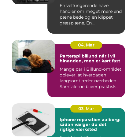
En velfungerende have
handler om meget mere end
pæne bede og en klippet
græsplæne. En
gennemtænkt lø...
04. Mar
Parterapi billund når i vil
hinanden, men er kørt fast
Mange par i Billund-området
oplever, at hverdagen
langsomt æder nærheden.
Samtalerne bliver praktisk...
03. Mar
Iphone reparation aalborg:
sådan vælger du det
rigtige værksted