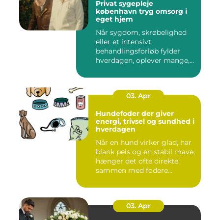
Privat sygepleje
københavn tryg omsorg i
eget hjem
Når sygdom, skrøbelighed
eller et intensivt
behandlingsforløb fylder
hverdagen, oplever mange,
at de...
03. Apr
Hundefoder der giver
energi, trivsel og sundhed i
hverdagen
Når en hund virker glad, har
blank pels og en stabil mave,
hænger det ofte direkte
sammen med fodere...
03. Apr