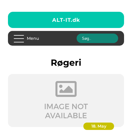
ALT-IT.
dk
Menu
røgeri
18. May