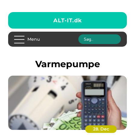
ALT-IT.
dk
Menu
Varmepumpe
28. Dec