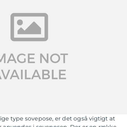
ige type sovepose, er det også vigtigt at
er anvendes i soveposen. Der er en række