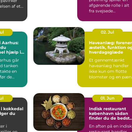
e påvirker
afgørende rolle i alt
elsen af et
fra svejsede
konstruktioner og
rørledninge...
Jul
02. Jul
i Aarhus:
Haveanlæg: forener
 du
æstetik, funktion o
el hjælp i
hverdagsglæde
eriode
arhus går
Et gennemtænkt
d tanken
haveanlæg handler
takte en
ikke kun om flotte
før de
blomster og en pæn
.
græsp...
ul
01. Jun
 i kokkedal
Indisk restaurant
lger du
københavn sådan
finder du de bedst
smagsoplevelser
er i
En aften på en indisk
piller en
restaurant handler