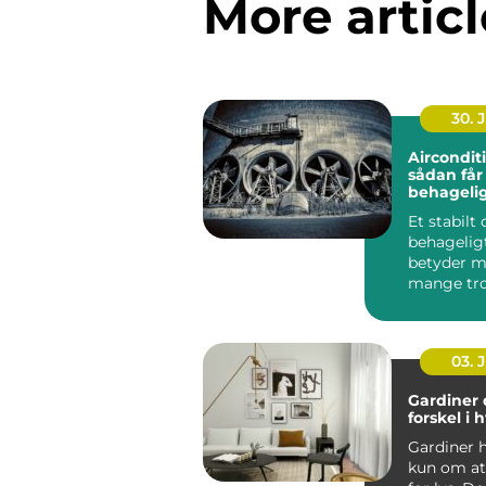
More articl
30. 
Aircondit
sådan får
behageli
indeklima
Et stabilt
behagelig
betyder m
mange tro
bliver bed
koncentrat
03. 
Gardiner 
forskel i
Gardiner h
kun om a