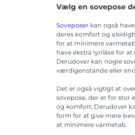
Vælg en sovepose de
Soveposer
kan også have 
deres komfort og alsidigh
for at minimere varmeta
have ekstra lynlåse for at
Derudover kan nogle sove
værdigenstande eller end
Det er også vigtigt at ov
sovepose, der er for stor e
og komfort. Derudover k
form for at give mere be
at minimere varmetab.