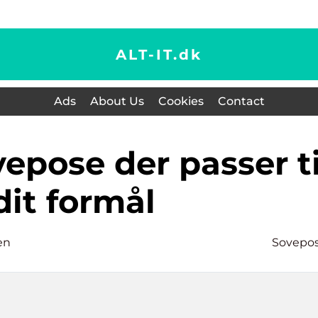
ALT-IT.
dk
Ads
About Us
Cookies
Contact
dit formål
en
Sovepo