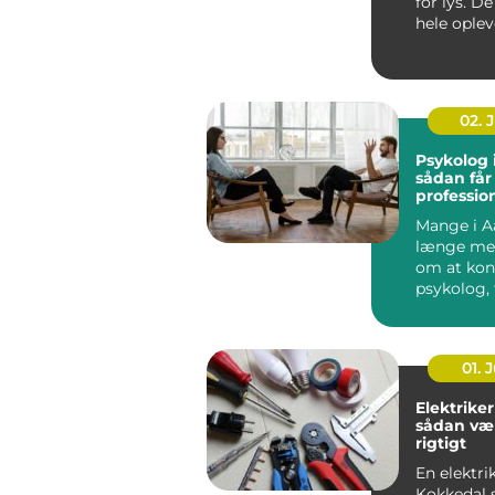
for lys. D
hele oplev
rum fr...
02. 
Psykolog 
sådan får
profession
en svær p
Mange i A
længe me
om at kon
psykolog, 
faktisk g&..
01. J
Elektriker
sådan væ
rigtigt
En elektrik
Kokkedal s