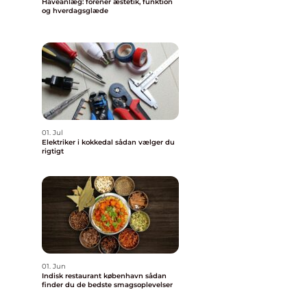
Haveanlæg: forener æstetik, funktion
og hverdagsglæde
01. Jul
Elektriker i kokkedal sådan vælger du
rigtigt
01. Jun
Indisk restaurant københavn sådan
finder du de bedste smagsoplevelser