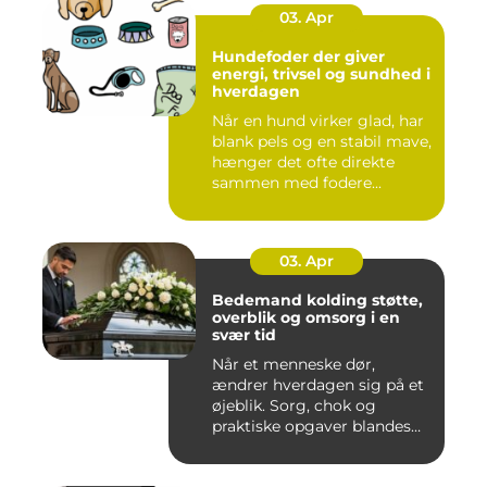
03. Apr
Hundefoder der giver
energi, trivsel og sundhed i
hverdagen
Når en hund virker glad, har
blank pels og en stabil mave,
hænger det ofte direkte
sammen med fodere...
03. Apr
Bedemand kolding støtte,
overblik og omsorg i en
svær tid
Når et menneske dør,
ændrer hverdagen sig på et
øjeblik. Sorg, chok og
praktiske opgaver blandes
sam...