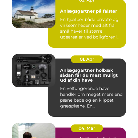
Anlægsgartner på falster
En hjælper både private og
virksomheder med alt fra
små haver til større
udearealer ved boligforeni...
01. Apr
Anlægsgartner holbæk
sådan får du mest muligt
ud af din have
En velfungerende have
handler om meget mere end
pæne bede og en klippet
græsplæne. En
gennemtænkt lø...
04. Mar