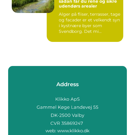
sådan får du rene og sikre
udendørs arealer
Alger på fliser, terrasser, tage
og facader er et velkendt syn
i kystnære byer som
Svendborg. Det mi...
Address
web:
www.klikko.dk