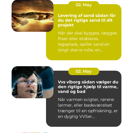
02. May
Levering af sand sådan får
du det rigtige sand til dit
projekt
Når der skal bygges, lægges
fliser eller etableres
legeplads, spiller sand en
langt større rolle, en...
02. May
Vvs viborg sådan vælger du
den rigtige hjælp til varme,
vand og bad
Når varmen svigter, rørene
larmer, eller badeværelset
trænger til en opfriskning, er
en dygtig VVSer...