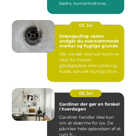
bedre, koncentratione...
03. Jul
Drænspuling: sådan
undgår du oversvømmede
marker og fugtige grunde
Når vandet ikke kan komme
væk fra marker,
gårdspladser eller omkring
huset, kan det hurtigt blive
dy...
03. Jul
Gardiner der gør en forskel
i hverdagen
Gardiner handler ikke kun
om at skærme for lys. De
påvirker hele oplevelsen af et
rum fr...