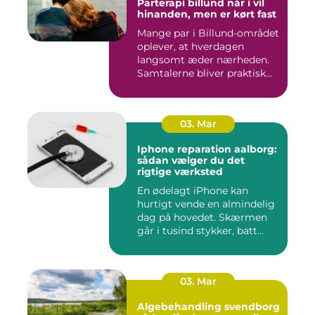
Parterapi billund når i vil
hinanden, men er kørt fast
Mange par i Billund-området
oplever, at hverdagen
langsomt æder nærheden.
Samtalerne bliver praktisk...
03. Mar
Iphone reparation aalborg:
sådan vælger du det
rigtige værksted
En ødelagt iPhone kan
hurtigt vende en almindelig
dag på hovedet. Skærmen
går i tusind stykker, batt...
03. Mar
Algebehandling svendborg