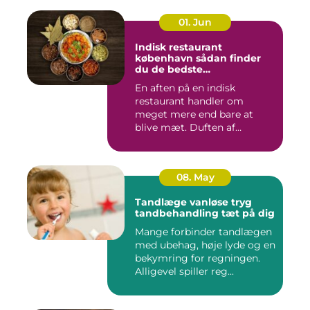
01. Jun
Indisk restaurant
københavn sådan finder
du de bedste
smagsoplevelser
En aften på en indisk
restaurant handler om
meget mere end bare at
blive mæt. Duften af
krydderier, ...
08. May
Tandlæge vanløse tryg
tandbehandling tæt på dig
Mange forbinder tandlægen
med ubehag, høje lyde og en
bekymring for regningen.
Alligevel spiller reg...