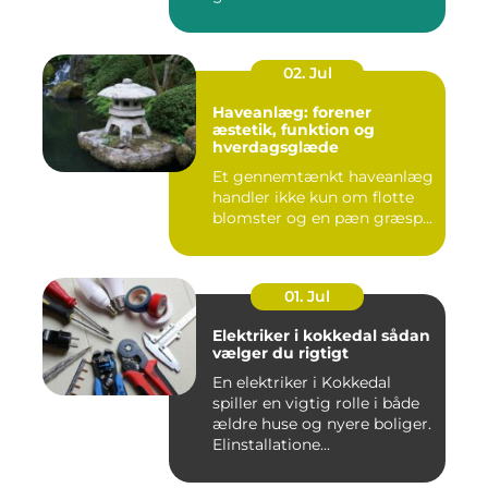
02. Jul
Haveanlæg: forener
æstetik, funktion og
hverdagsglæde
Et gennemtænkt haveanlæg
handler ikke kun om flotte
blomster og en pæn græsp...
01. Jul
Elektriker i kokkedal sådan
vælger du rigtigt
En elektriker i Kokkedal
spiller en vigtig rolle i både
ældre huse og nyere boliger.
Elinstallatione...