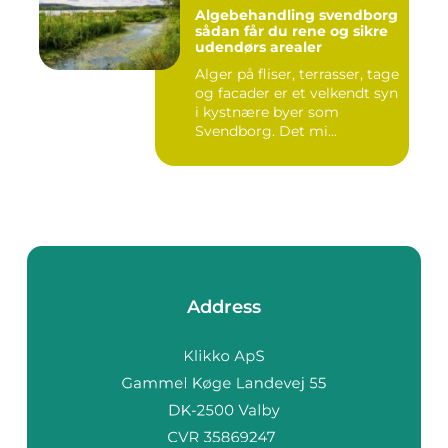
Algebehandling svendborg
sådan får du rene og sikre
udendørs arealer
Alger på fliser, terrasser, tage
og facader er et velkendt syn
i kystnære byer som
Svendborg. Det mi...
Address