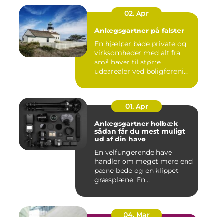
02. Apr
Anlægsgartner på falster
En hjælper både private og
virksomheder med alt fra
små haver til større
udearealer ved boligforeni...
01. Apr
Anlægsgartner holbæk
sådan får du mest muligt
ud af din have
En velfungerende have
handler om meget mere end
pæne bede og en klippet
græsplæne. En
gennemtænkt lø...
04. Mar