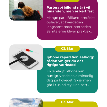
Parterapi billund når i vil
hinanden, men er kørt fast
Mange par i Billund-området
oplever, at hverdagen
langsomt æder nærheden.
Samtalerne bliver praktisk...
03. Mar
Iphone reparation aalborg:
sådan vælger du det
rigtige værksted
En ødelagt iPhone kan
hurtigt vende en almindelig
dag på hovedet. Skærmen
går i tusind stykker, batt...
03. Mar