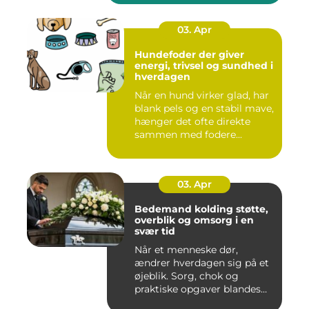
03. Apr
Hundefoder der giver
energi, trivsel og sundhed i
hverdagen
Når en hund virker glad, har
blank pels og en stabil mave,
hænger det ofte direkte
sammen med fodere...
03. Apr
Bedemand kolding støtte,
overblik og omsorg i en
svær tid
Når et menneske dør,
ændrer hverdagen sig på et
øjeblik. Sorg, chok og
praktiske opgaver blandes
sam...