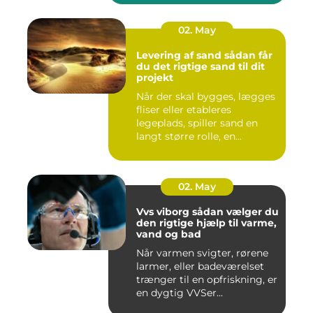
02. May
Levering af sand sådan får
du det rigtige sand til dit
projekt
Når der skal bygges, lægges
fliser eller etableres
legeplads, spiller sand en
langt større rolle, en...
02. May
Vvs viborg sådan vælger du
den rigtige hjælp til varme,
vand og bad
Når varmen svigter, rørene
larmer, eller badeværelset
trænger til en opfriskning, er
en dygtig VVSer...