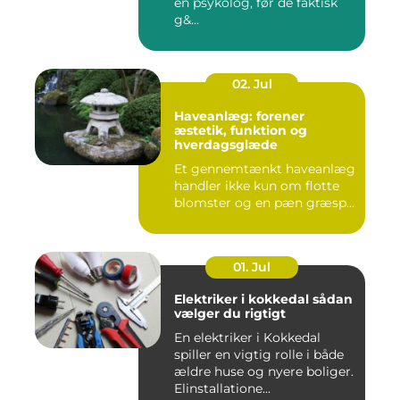
en psykolog, før de faktisk
g&...
02. Jul
Haveanlæg: forener
æstetik, funktion og
hverdagsglæde
Et gennemtænkt haveanlæg
handler ikke kun om flotte
blomster og en pæn græsp...
01. Jul
Elektriker i kokkedal sådan
vælger du rigtigt
En elektriker i Kokkedal
spiller en vigtig rolle i både
ældre huse og nyere boliger.
Elinstallatione...