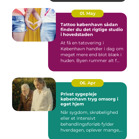
01. May
Tattoo københavn sådan
finder du det rigtige studio
i hovedstaden
At få en tatovering i
København handler i dag om
meget mere end blot blæk i
huden. Byen rummer alt f...
06. Apr
Privat sygepleje
københavn tryg omsorg i
eget hjem
Når sygdom, skrøbelighed
eller et intensivt
behandlingsforløb fylder
hverdagen, oplever mange,
at de...