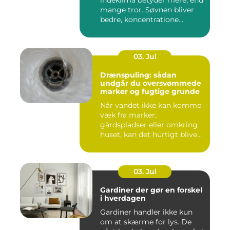
indeklima betyder mere, end
mange tror. Søvnen bliver
bedre, koncentratione...
03. Jul
Drænspuling: sådan
undgår du oversvømmede
marker og fugtige grunde
Når vandet ikke kan komme
væk fra marker,
gårdspladser eller omkring
huset, kan det hurtigt blive
dy...
03. Jul
Gardiner der gør en forskel
i hverdagen
Gardiner handler ikke kun
om at skærme for lys. De