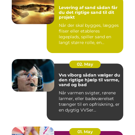
Levering af sand sådan får
du det rigtige sand til dit
projekt
Når der skal bygges, lægges
fliser eller etableres
legeplads, spiller sand en
langt større rolle, en...
02. May
Vvs viborg sådan vælger du
den rigtige hjælp til varme,
vand og bad
Når varmen svigter, rørene
larmer, eller badeværelset
trænger til en opfriskning, er
en dygtig VVSer...
01. May