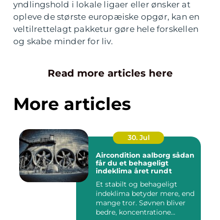
yndlingshold i lokale ligaer eller ønsker at
opleve de største europæiske opgør, kan en
veltilrettelagt pakketur gøre hele forskellen
og skabe minder for liv.
Read more articles here
More articles
30. Jul
Aircondition aalborg sådan
får du et behageligt
indeklima året rundt
Et stabilt og behageligt
indeklima betyder mere, end
mange tror. Søvnen bliver
bedre, koncentratione...