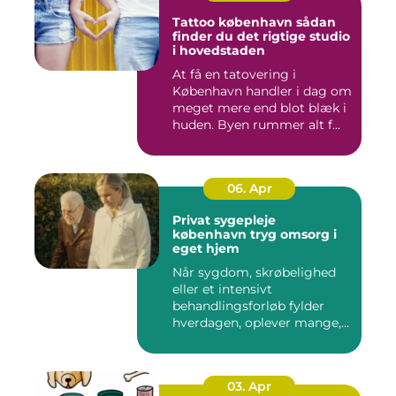
Tattoo københavn sådan
finder du det rigtige studio
i hovedstaden
At få en tatovering i
København handler i dag om
meget mere end blot blæk i
huden. Byen rummer alt f...
06. Apr
Privat sygepleje
københavn tryg omsorg i
eget hjem
Når sygdom, skrøbelighed
eller et intensivt
behandlingsforløb fylder
hverdagen, oplever mange,
at de...
03. Apr