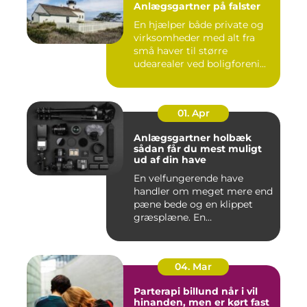
Anlægsgartner på falster
En hjælper både private og
virksomheder med alt fra
små haver til større
udearealer ved boligforeni...
01. Apr
Anlægsgartner holbæk
sådan får du mest muligt
ud af din have
En velfungerende have
handler om meget mere end
pæne bede og en klippet
græsplæne. En
gennemtænkt lø...
04. Mar
Parterapi billund når i vil
hinanden, men er kørt fast