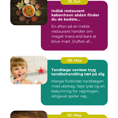
01. Jun
Indisk restaurant
københavn sådan finder
du de bedste
smagsoplevelser
En aften på en indisk
restaurant handler om
meget mere end bare at
blive mæt. Duften af
krydderier, ...
08. May
Tandlæge vanløse tryg
tandbehandling tæt på dig
Mange forbinder tandlægen
med ubehag, høje lyde og en
bekymring for regningen.
Alligevel spiller reg...
02. May