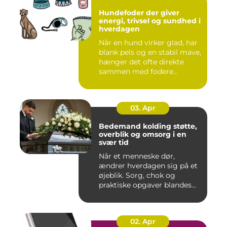
Hundefoder der giver
energi, trivsel og sundhed i
hverdagen
Når en hund virker glad, har
blank pels og en stabil mave,
hænger det ofte direkte
sammen med fodere...
03. Apr
Bedemand kolding støtte,
overblik og omsorg i en
svær tid
Når et menneske dør,
ændrer hverdagen sig på et
øjeblik. Sorg, chok og
praktiske opgaver blandes
sam...
02. Apr