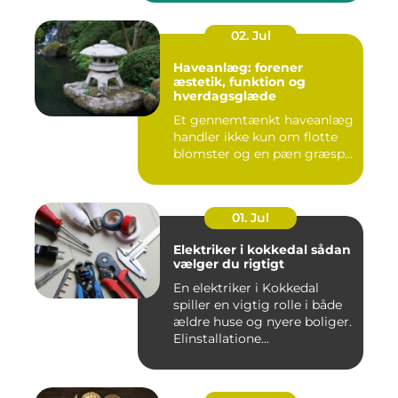
02. Jul
Haveanlæg: forener
æstetik, funktion og
hverdagsglæde
Et gennemtænkt haveanlæg
handler ikke kun om flotte
blomster og en pæn græsp...
01. Jul
Elektriker i kokkedal sådan
vælger du rigtigt
En elektriker i Kokkedal
spiller en vigtig rolle i både
ældre huse og nyere boliger.
Elinstallatione...