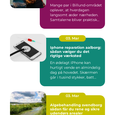
Mange par i Billund-området
oplever, at hverdagen
langsomt æder nærheden.
Samtalerne bliver praktisk...
03. Mar
Iphone reparation aalborg:
sådan vælger du det
rigtige værksted
En ødelagt iPhone kan
hurtigt vende en almindelig
dag på hovedet. Skærmen
går i tusind stykker, batt...
03. Mar
Algebehandling svendborg
sådan får du rene og sikre
udendørs arealer