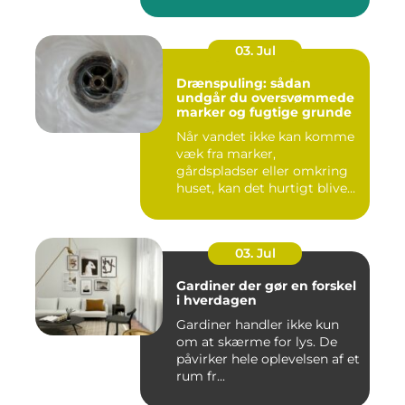
03. Jul
Drænspuling: sådan
undgår du oversvømmede
marker og fugtige grunde
Når vandet ikke kan komme
væk fra marker,
gårdspladser eller omkring
huset, kan det hurtigt blive
dy...
03. Jul
Gardiner der gør en forskel
i hverdagen
Gardiner handler ikke kun
om at skærme for lys. De
påvirker hele oplevelsen af et
rum fr...