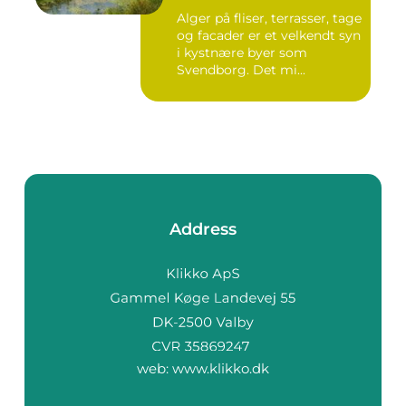
Alger på fliser, terrasser, tage
og facader er et velkendt syn
i kystnære byer som
Svendborg. Det mi...
Address
web:
www.klikko.dk