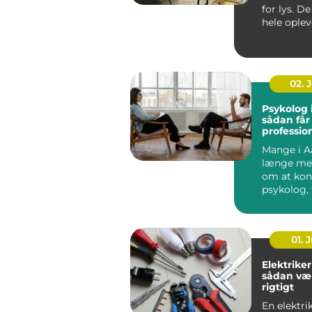
for lys. D
hele oplev
rum fr...
02. 
Psykolog 
sådan får
profession
en svær p
Mange i A
længe me
om at kon
psykolog, 
faktisk g&..
01. J
Elektriker
sådan væ
rigtigt
En elektrik