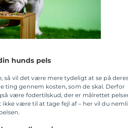
 din hunds pels
 så vil det være mere tydeligt at se på dere
e de ting gennem kosten, som de skal. Derfor
så være fodertilskud, der er målrettet pelse
et ikke være til at tage fejl af – her vil du neml
 pelsen.