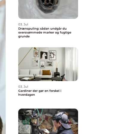
03. Jul
Drænspuling: sådan undgår du
oversvømmede marker og fugtige
grunde
03. Jul
Gardiner der gør en forskel i
hverdagen