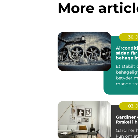
More articl
30. 
Aircondit
sådan får
behageli
indeklima
Et stabilt
behagelig
betyder m
mange tro
bliver bed
koncentrat
03. 
Gardiner 
forskel i
Gardiner h
kun om a