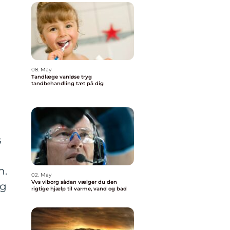
08. May
Tandlæge vanløse tryg
tandbehandling tæt på dig
s
n.
02. May
Vvs viborg sådan vælger du den
ig
rigtige hjælp til varme, vand og bad