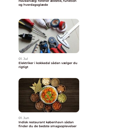
Haveanlæg: forener æstetik, funktion
og hverdagsglæde
01. Jul
Elektriker i kokkedal sådan vælger du
rigtigt
01. Jun
Indisk restaurant københavn sådan
finder du de bedste smagsoplevelser