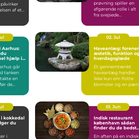
prøvning spiller en
e påvirker
afgørende rolle i alt
elsen af et
fra svejsede
konstruktioner og
rørledninge...
Jul
02. Jul
i Aarhus:
Haveanlæg: forener
 du
æstetik, funktion o
el hjælp i
hverdagsglæde
eriode
arhus går
Et gennemtænkt
d tanken
haveanlæg handler
takte en
ikke kun om flotte
før de
blomster og en pæn
.
græsp...
ul
01. Jun
 i kokkedal
Indisk restaurant
lger du
københavn sådan
finder du de bedst
smagsoplevelser
er i
En aften på en indisk