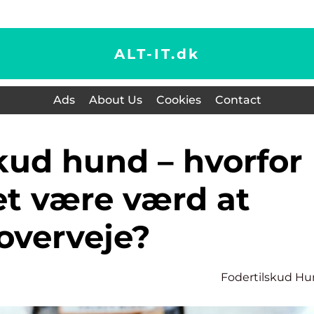
ALT-IT.
dk
Ads
About Us
Cookies
Contact
et være værd at
overveje?
Fodertilskud H