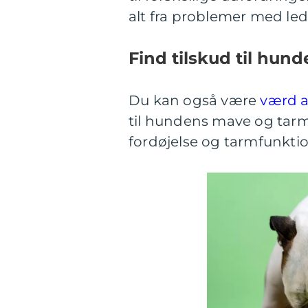
alt fra problemer med l
Find tilskud til hu
Du kan også være
værd a
til hundens mave og tarm
fordøjelse og tarmfunkti