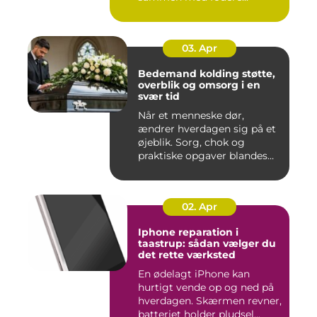
03. Apr
Bedemand kolding støtte,
overblik og omsorg i en
svær tid
Når et menneske dør,
ændrer hverdagen sig på et
øjeblik. Sorg, chok og
praktiske opgaver blandes
sam...
02. Apr
Iphone reparation i
taastrup: sådan vælger du
det rette værksted
En ødelagt iPhone kan
hurtigt vende op og ned på
hverdagen. Skærmen revner,
batteriet holder pludsel...