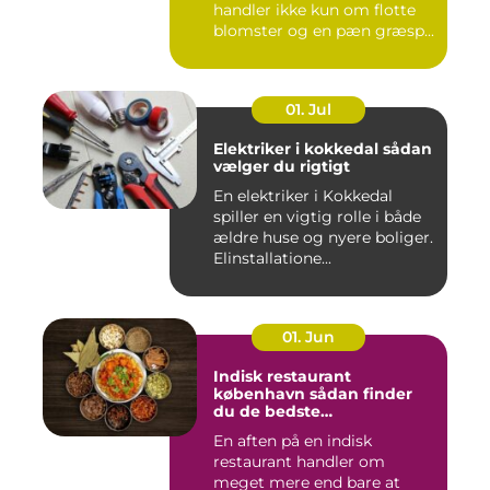
handler ikke kun om flotte
blomster og en pæn græsp...
01. Jul
Elektriker i kokkedal sådan
vælger du rigtigt
En elektriker i Kokkedal
spiller en vigtig rolle i både
ældre huse og nyere boliger.
Elinstallatione...
01. Jun
Indisk restaurant
københavn sådan finder
du de bedste
smagsoplevelser
En aften på en indisk
restaurant handler om
meget mere end bare at