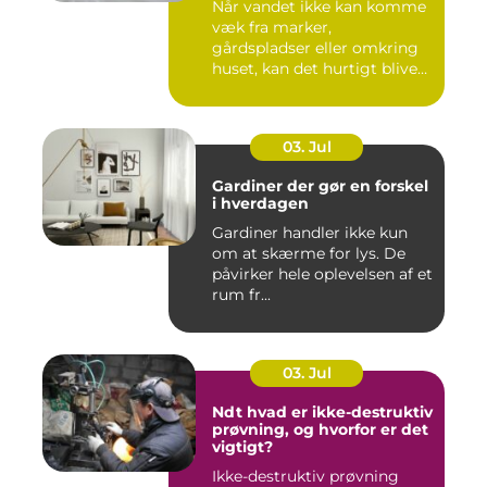
Når vandet ikke kan komme
væk fra marker,
gårdspladser eller omkring
huset, kan det hurtigt blive
dy...
03. Jul
Gardiner der gør en forskel
i hverdagen
Gardiner handler ikke kun
om at skærme for lys. De
påvirker hele oplevelsen af et
rum fr...
03. Jul
Ndt hvad er ikke-destruktiv
prøvning, og hvorfor er det
vigtigt?
Ikke-destruktiv prøvning