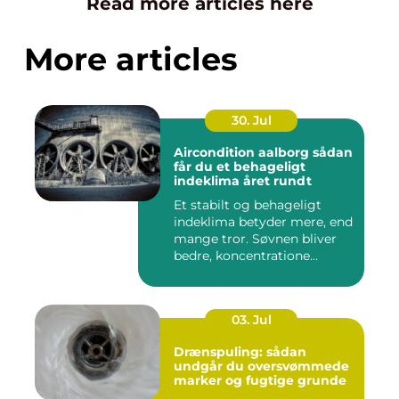
Read more articles here
More articles
30. Jul
Aircondition aalborg sådan
får du et behageligt
indeklima året rundt
Et stabilt og behageligt
indeklima betyder mere, end
mange tror. Søvnen bliver
bedre, koncentratione...
03. Jul
Drænspuling: sådan
undgår du oversvømmede
marker og fugtige grunde