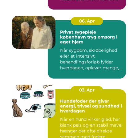
06. Apr
Privat sygepleje
københavn tryg omsorg i
eget hjem
Når sygdom, skrøbelighed
eller et intensivt
behandlingsforløb fylder
hverdagen, oplever mange,
at de...
03. Apr
Hundefoder der giver
energi, trivsel og sundhed i
hverdagen
Når en hund virker glad, har
blank pels og en stabil mave,
hænger det ofte direkte
sammen med fodere...