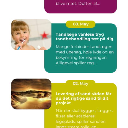
blive mæt. Duften af
krydderier, ...
08. May
Tandlæge vanløse tryg
tandbehandling tæt på dig
Mange forbinder tandlægen
med ubehag, høje lyde og en
bekymring for regningen.
Alligevel spiller reg...
02. May
Levering af sand sådan får
du det rigtige sand til dit
projekt
Når der skal bygges, lægges
fliser eller etableres
legeplads, spiller sand en
langt større rolle, en...