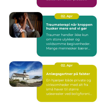
02. Apr
Traumaterapi når kroppen
husker mere end vi gør
Traumer handler ikke kun
om store ulykker og
voldsomme begivenheder.
Mange mennesker bærer
rundt på ...
02. Apr
Anlægsgartner på falster
En hjælper både private og
virksomheder med alt fra
små haver til større
udearealer ved boligforeni...