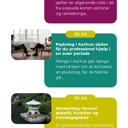
spiller en afgørende rolle i alt
fra svejsede konstruktioner
og rørledninge...
02. Jul
Psykolog i Aarhus: sådan
får du professionel hjælp i
en svær periode
Mange i Aarhus går længe
med tanken om at kontakte
en psykolog, før de faktisk
g&...
02. Jul
Haveanlæg: forener
æstetik, funktion og
hverdagsglæde
Et gennemtænkt haveanlæg