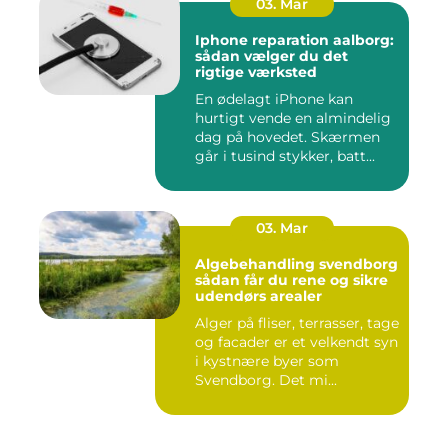
03. Mar
Iphone reparation aalborg:
sådan vælger du det
rigtige værksted
En ødelagt iPhone kan
hurtigt vende en almindelig
dag på hovedet. Skærmen
går i tusind stykker, batt...
03. Mar
Algebehandling svendborg
sådan får du rene og sikre
udendørs arealer
Alger på fliser, terrasser, tage
og facader er et velkendt syn
i kystnære byer som
Svendborg. Det mi...