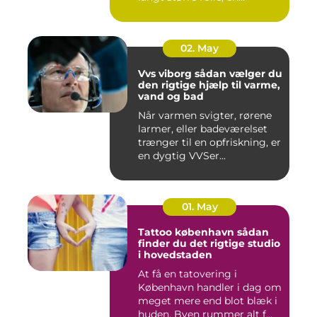
02. May
Vvs viborg sådan vælger du
den rigtige hjælp til varme,
vand og bad
Når varmen svigter, rørene
larmer, eller badeværelset
trænger til en opfriskning, er
en dygtig VVSer...
01. May
Tattoo københavn sådan
finder du det rigtige studio
i hovedstaden
At få en tatovering i
København handler i dag om
meget mere end blot blæk i
huden. Byen rummer alt f...