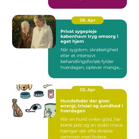
06. Apr
Privat sygepleje
københavn tryg omsorg i
eget hjem
Når sygdom, skrøbelighed
eller et intensivt
behandlingsforløb fylder
hverdagen, oplever mange,
at de...
03. Apr
Hundefoder der giver
energi, trivsel og sundhed i
hverdagen
Når en hund virker glad, har
blank pels og en stabil mave,
hænger det ofte direkte
sammen med fodere...