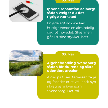
03. Mar
Iphone reparation aalborg:
sådan vælger du det
rigtige værksted
En ødelagt iPhone kan
hurtigt vende en almindelig
dag på hovedet. Skærmen
går i tusind stykker, batt...
03. Mar
Algebehandling svendborg
sådan får du rene og sikre
udendørs arealer
Alger på fliser, terrasser, tage
og facader er et velkendt syn
i kystnære byer som
Svendborg. Det mi...