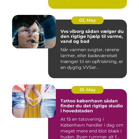
02. May
Vvs viborg sådan vælger du
den rigtige hjælp til varme,
vand og bad
Når varmen svigter, rørene
larmer, eller badeværelset
trænger til en opfriskning, er
en dygtig VVSer...
01. May
Tattoo københavn sådan
finder du det rigtige studio
i hovedstaden
At få en tatovering i
København handler i dag om
meget mere end blot blæk i
huden. Byen rummer alt f...