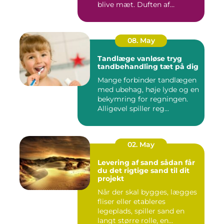
blive mæt. Duften af
krydderier, ...
08. May
Tandlæge vanløse tryg
tandbehandling tæt på dig
Mange forbinder tandlægen
med ubehag, høje lyde og en
bekymring for regningen.
Alligevel spiller reg...
02. May
Levering af sand sådan får
du det rigtige sand til dit
projekt
Når der skal bygges, lægges
fliser eller etableres
legeplads, spiller sand en
langt større rolle, en...