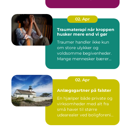
02. Apr
Traumaterapi når kroppen
husker mere end vi gør
Traumer handler ikke kun
om store ulykker og
voldsomme begivenheder.
Mange mennesker bærer
rundt på ...
02. Apr
Anlægsgartner på falster
En hjælper både private og
virksomheder med alt fra
små haver til større
udearealer ved boligforeni...