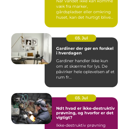
Når vandet ikke kan komme
væk fra marker,
gårdspladser eller omkring
huset, kan det hurtigt blive
dy...
03. Jul
Gardiner der gør en forskel
i hverdagen
Gardiner handler ikke kun
om at skærme for lys. De
påvirker hele oplevelsen af et
rum fr...
03. Jul
Ndt hvad er ikke-destruktiv
prøvning, og hvorfor er det
vigtigt?
Ikke-destruktiv prøvning