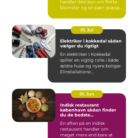
handler ikke kun om flotte
blomster og en pæn græsp...
01. Jul
Elektriker i kokkedal sådan
vælger du rigtigt
En elektriker i Kokkedal
spiller en vigtig rolle i både
ældre huse og nyere boliger.
Elinstallatione...
01. Jun
Indisk restaurant
københavn sådan finder
du de bedste
smagsoplevelser
En aften på en indisk
restaurant handler om
meget mere end bare at