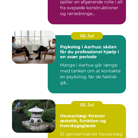
spiller en afgørende rolle i alt
fra svejsede konstruktioner
og rørledninge...
02. Jul
Psykolog i Aarhus: sådan
får du professionel hjælp i
en svær periode
Mange i Aarhus går længe
med tanken om at kontakte
en psykolog, før de faktisk
g&...
02. Jul
Haveanlæg: forener
æstetik, funktion og
hverdagsglæde
Et gennemtænkt haveanlæg