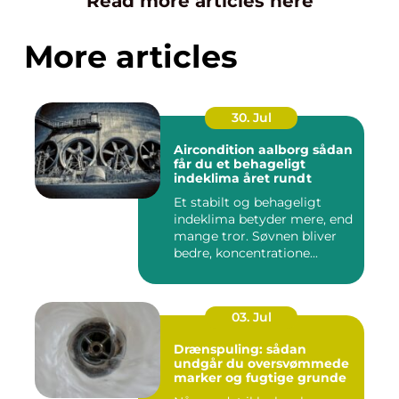
Read more articles here
More articles
30. Jul
Aircondition aalborg sådan
får du et behageligt
indeklima året rundt
Et stabilt og behageligt
indeklima betyder mere, end
mange tror. Søvnen bliver
bedre, koncentratione...
03. Jul
Drænspuling: sådan
undgår du oversvømmede
marker og fugtige grunde