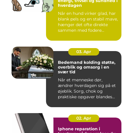
energi, trivsel og sundhed i
hverdagen
Når en hund virker glad, har
blank pels og en stabil mave,
hænger det ofte direkte
sammen med fodere...
03. Apr
Bedemand kolding støtte,
overblik og omsorg i en
svær tid
Når et menneske dør,
ændrer hverdagen sig på et
øjeblik. Sorg, chok og
praktiske opgaver blandes
sam...
02. Apr
Iphone reparation i