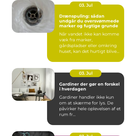
03. Jul
Drænspuling: sådan
undgår du oversvømmede
marker og fugtige grunde
Når vandet ikke kan komme
væk fra marker,
gårdspladser eller omkring
huset, kan det hurtigt blive
dy...
03. Jul
Gardiner der gør en forskel
i hverdagen
Gardiner handler ikke kun
om at skærme for lys. De
påvirker hele oplevelsen af et
rum fr...