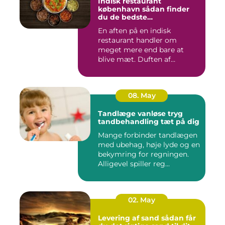
Indisk restaurant
københavn sådan finder
du de bedste
smagsoplevelser
En aften på en indisk
restaurant handler om
meget mere end bare at
blive mæt. Duften af
krydderier, ...
08. May
Tandlæge vanløse tryg
tandbehandling tæt på dig
Mange forbinder tandlægen
med ubehag, høje lyde og en
bekymring for regningen.
Alligevel spiller reg...
02. May
Levering af sand sådan får