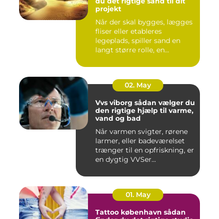
du det rigtige sand til dit
projekt
Når der skal bygges, lægges
fliser eller etableres
legeplads, spiller sand en
langt større rolle, en...
02. May
Vvs viborg sådan vælger du
den rigtige hjælp til varme,
vand og bad
Når varmen svigter, rørene
larmer, eller badeværelset
trænger til en opfriskning, er
en dygtig VVSer...
01. May
Tattoo københavn sådan