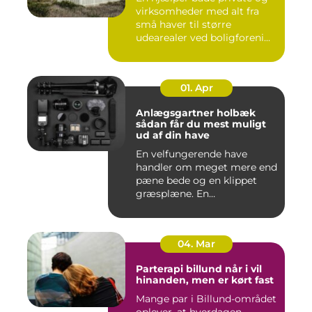
virksomheder med alt fra
små haver til større
udearealer ved boligforeni...
01. Apr
Anlægsgartner holbæk
sådan får du mest muligt
ud af din have
En velfungerende have
handler om meget mere end
pæne bede og en klippet
græsplæne. En
gennemtænkt lø...
04. Mar
Parterapi billund når i vil
hinanden, men er kørt fast
Mange par i Billund-området
oplever, at hverdagen