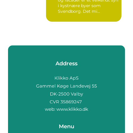
i kystnære byer som
Svendborg. Det mi...
Address
web:
www.klikko.dk
Menu