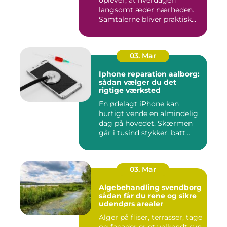
langsomt æder nærheden.
Samtalerne bliver praktisk...
03. Mar
Iphone reparation aalborg:
sådan vælger du det
rigtige værksted
En ødelagt iPhone kan
hurtigt vende en almindelig
dag på hovedet. Skærmen
går i tusind stykker, batt...
03. Mar
Algebehandling svendborg
sådan får du rene og sikre
udendørs arealer
Alger på fliser, terrasser, tage
og facader er et velkendt syn