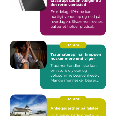
taastrup: sådan vælger du
det rette værksted
En ødelagt iPhone kan
hurtigt vende op og ned på
hverdagen. Skærmen revner,
batteriet holder pludsel...
02. Apr
Traumaterapi når kroppen
husker mere end vi gør
Traumer handler ikke kun
om store ulykker og
voldsomme begivenheder.
Mange mennesker bærer
rundt på ...
02. Apr
Anlægsgartner på falster
En hjælper både private og