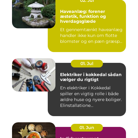
02. Jul
Haveanlæg: forener
æstetik, funktion og
hverdagsglæde
Et gennemtænkt haveanlæg
handler ikke kun om flotte
blomster og en pæn græsp...
01. Jul
Elektriker i kokkedal sådan
vælger du rigtigt
En elektriker i Kokkedal
spiller en vigtig rolle i både
ældre huse og nyere boliger.
Elinstallatione...
01. Jun