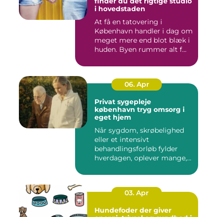
finder du det rigtige studio
i hovedstaden
At få en tatovering i
København handler i dag om
meget mere end blot blæk i
huden. Byen rummer alt f...
06. Apr
Privat sygepleje
københavn tryg omsorg i
eget hjem
Når sygdom, skrøbelighed
eller et intensivt
behandlingsforløb fylder
hverdagen, oplever mange,
at de...
03. Apr
Hundefoder der giver