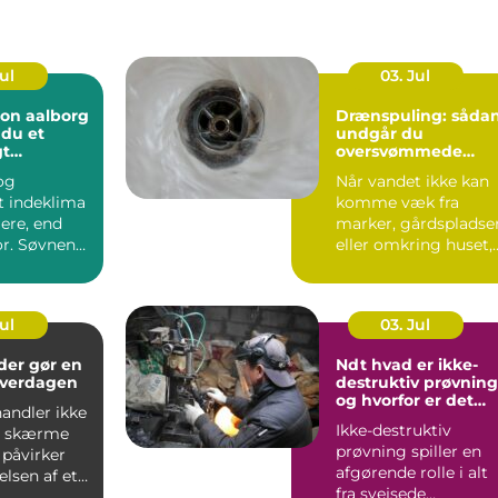
Jul
03. Jul
ion aalborg
Drænspuling: såda
 du et
undgår du
gt
oversvømmede
 året rundt
marker og fugtige
 og
Når vandet ikke kan
grunde
t indeklima
komme væk fra
ere, end
marker, gårdspladse
r. Søvnen
eller omkring huset,
re,
kan det hurtigt blive
ione...
dy...
Jul
03. Jul
der gør en
Ndt hvad er ikke-
 hverdagen
destruktiv prøvning
og hvorfor er det
andler ikke
vigtigt?
Ikke-destruktiv
t skærme
prøvning spiller en
e påvirker
afgørende rolle i alt
elsen af et
fra svejsede