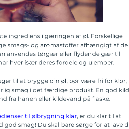
ste ingrediens i gæringen af øl. Forskellige
lige smags- og aromastoffer afhængigt af d
 anvendes tørgær eller flydende gær til
r hver især deres fordele og ulemper.
ger til at brygge din øl, bør være fri for klor,
årlig smag i det færdige produkt. En god kil
and fra hanen eller kildevand på flaske.
edienser til ølbrygning klar
, er du klar til at
 god smag! Du skal bare sørge for at lave d