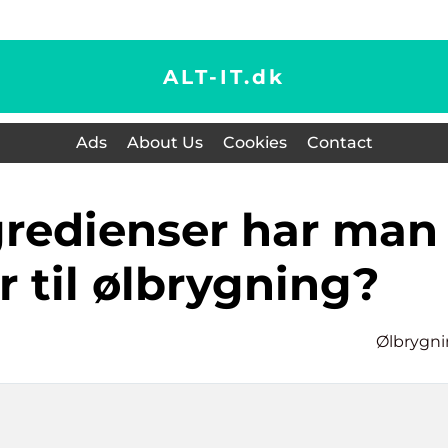
ALT-IT.
dk
Ads
About Us
Cookies
Contact
r til ølbrygning?
Ølbrygn