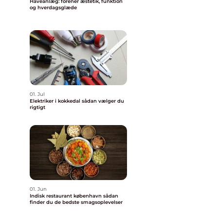
Haveanlæg: forener æstetik, funktion
og hverdagsglæde
01. Jul
Elektriker i kokkedal sådan vælger du
rigtigt
01. Jun
Indisk restaurant københavn sådan
finder du de bedste smagsoplevelser