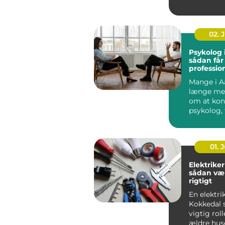
02. 
Psykolog 
sådan får
profession
en svær p
Mange i A
længe me
om at kon
psykolog, 
faktisk g&..
01. J
Elektriker
sådan væ
rigtigt
En elektrik
Kokkedal s
vigtig roll
ældre hus