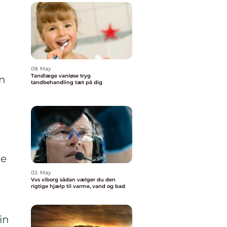
08. May
Tandlæge vanløse tryg
en
tandbehandling tæt på dig
de
02. May
Vvs viborg sådan vælger du den
rigtige hjælp til varme, vand og bad
in