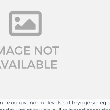
de og givende oplevelse at brygge sin eg
er det vigtigt at vide, hvilke ingredienser de