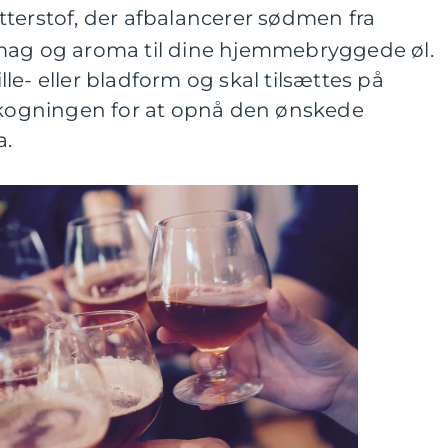
itterstof, der afbalancerer sødmen fra
mag og aroma til dine hjemmebryggede øl.
le- eller bladform og skal tilsættes på
r kogningen for at opnå den ønskede
a.