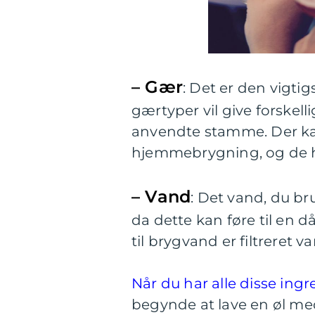
– Gær
: Det er den vigtig
gærtyper vil give forskel
anvendte stamme. Der kan
hjemmebrygning, og de ha
– Vand
: Det vand, du bru
da dette kan føre til en d
til brygvand er filtreret v
Når du har alle disse ingr
begynde at lave en øl med