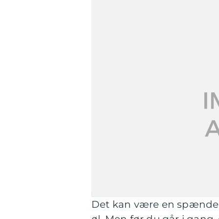
Det kan være en spænden
øl. Men før du går i gang, 