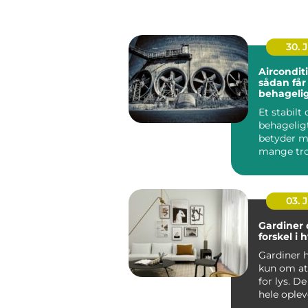
30. 
Aircondit
sådan får
behageli
indeklima
Et stabilt
behagelig
betyder m
mange tro
bliver bed
koncentrat
03. 
Gardiner 
forskel i
Gardiner h
kun om a
for lys. D
hele oplev
rum fr...