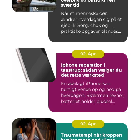
svær tid
Når et menneske dør,
ændrer hverdagen sig på et
øjeblik. Sorg, chok og
praktiske opgaver blandes
sam...
02. Apr
Iphone reparation i
taastrup: sådan vælger du
det rette værksted
En ødelagt iPhone kan
hurtigt vende op og ned på
hverdagen. Skærmen revner,
batteriet holder pludsel...
02. Apr
Traumaterapi når kroppen
husker mere end vi gør