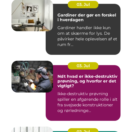
03. Jul
Gardiner der gør en forskel
i hverdagen
Gardiner handler ikke kun
om at skærme for lys. De
påvirker hele oplevelsen af et
rum fr...
03. Jul
Ndt hvad er ikke-destruktiv
prøvning, og hvorfor er det
vigtigt?
Ikke-destruktiv prøvning
spiller en afgørende rolle i alt
fra svejsede konstruktioner
og rørledninge...
02. Jul