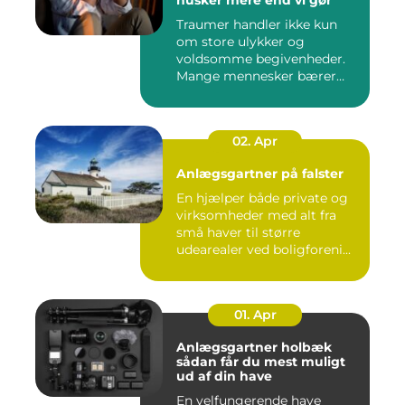
Traumer handler ikke kun
om store ulykker og
voldsomme begivenheder.
Mange mennesker bærer
rundt på ...
02. Apr
Anlægsgartner på falster
En hjælper både private og
virksomheder med alt fra
små haver til større
udearealer ved boligforeni...
01. Apr
Anlægsgartner holbæk
sådan får du mest muligt
ud af din have
En velfungerende have