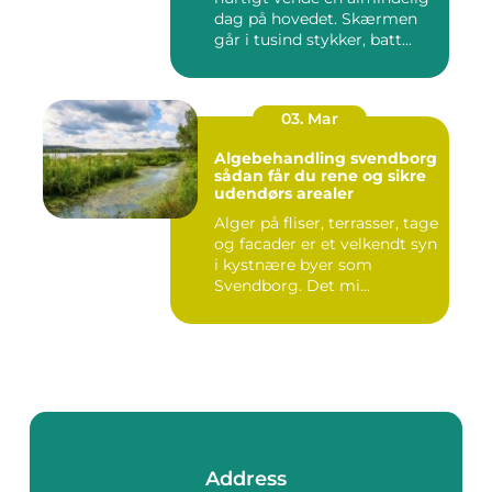
dag på hovedet. Skærmen
går i tusind stykker, batt...
03. Mar
Algebehandling svendborg
sådan får du rene og sikre
udendørs arealer
Alger på fliser, terrasser, tage
og facader er et velkendt syn
i kystnære byer som
Svendborg. Det mi...
Address