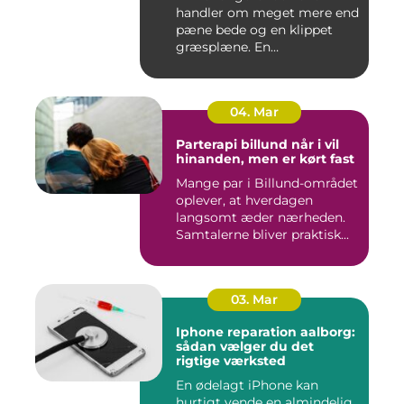
handler om meget mere end
pæne bede og en klippet
græsplæne. En
gennemtænkt lø...
04. Mar
Parterapi billund når i vil
hinanden, men er kørt fast
Mange par i Billund-området
oplever, at hverdagen
langsomt æder nærheden.
Samtalerne bliver praktisk...
03. Mar
Iphone reparation aalborg:
sådan vælger du det
rigtige værksted
En ødelagt iPhone kan
hurtigt vende en almindelig