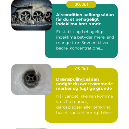
30. Jul
Aircondition aalborg sådan
får du et behageligt
indeklima året rundt
Et stabilt og behageligt
indeklima betyder mere, end
mange tror. Søvnen bliver
bedre, koncentratione...
03. Jul
Drænspuling: sådan
undgår du oversvømmede
marker og fugtige grunde
Når vandet ikke kan komme
væk fra marker,
gårdspladser eller omkring
huset, kan det hurtigt blive
dy...