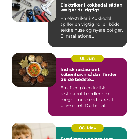
Elektriker i kokkedal sådan
vælger du rigtigt
En elektriker i Kokkedal
spiller en vigtig rolle i både
ældre huse og nyere boliger.
Elinstallatione...
01. Jun
Indisk restaurant
københavn sådan finder
du de bedste
smagsoplevelser
En aften på en indisk
restaurant handler om
meget mere end bare at
blive mæt. Duften af
krydderier, ...
08. May
Tandlæge vanløse tryg