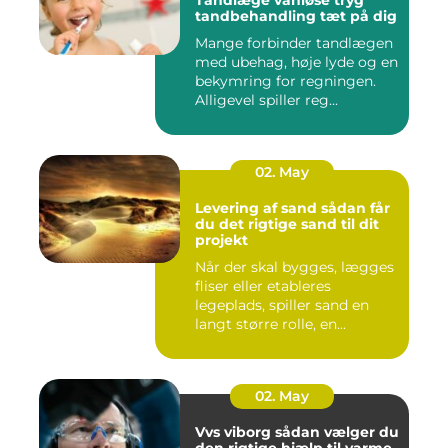
tandbehandling tæt på dig
Mange forbinder tandlægen
med ubehag, høje lyde og en
bekymring for regningen.
Alligevel spiller reg...
02. May
Levering af sand sådan får
du det rigtige sand til dit
projekt
Når der skal bygges, lægges
fliser eller etableres
legeplads, spiller sand en
langt større rolle, en...
02. May
Vvs viborg sådan vælger du
den rigtige hjælp til varme,