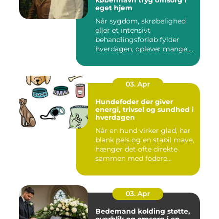
eget hjem
Når sygdom, skrøbelighed
eller et intensivt
behandlingsforløb fylder
hverdagen, oplever mange,
at de...
03. Apr
Hundefoder der giver
energi, trivsel og sundhed i
hverdagen
Når en hund virker glad, har
blank pels og en stabil mave,
hænger det ofte direkte
sammen med fodere...
03. Apr
Bedemand kolding støtte,
overblik og omsorg i en