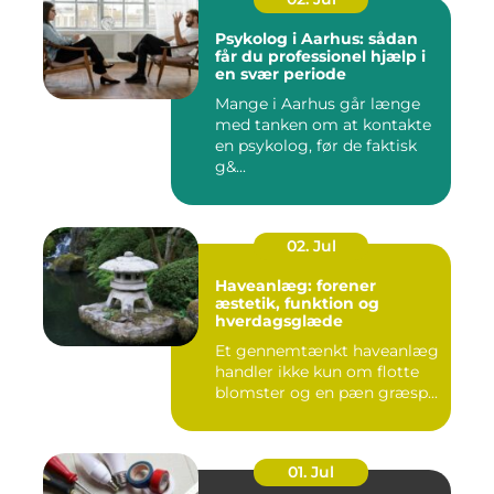
Psykolog i Aarhus: sådan
får du professionel hjælp i
en svær periode
Mange i Aarhus går længe
med tanken om at kontakte
en psykolog, før de faktisk
g&...
02. Jul
Haveanlæg: forener
æstetik, funktion og
hverdagsglæde
Et gennemtænkt haveanlæg
handler ikke kun om flotte
blomster og en pæn græsp...
01. Jul