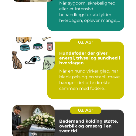
Når sygdom, skrøbelighed
eller et intensivt
behandlingsforløb fylder
hverdagen, oplever mange,
at de...
03. Apr
Hundefoder der giver
energi, trivsel og sundhed i
hverdagen
Når en hund virker glad, har
blank pels og en stabil mave,
hænger det ofte direkte
sammen med fodere...
03. Apr
Bedemand kolding støtte,
overblik og omsorg i en
svær tid