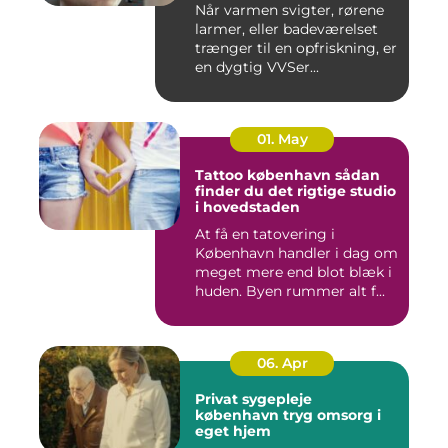
Når varmen svigter, rørene
larmer, eller badeværelset
trænger til en opfriskning, er
en dygtig VVSer...
01. May
Tattoo københavn sådan
finder du det rigtige studio
i hovedstaden
At få en tatovering i
København handler i dag om
meget mere end blot blæk i
huden. Byen rummer alt f...
06. Apr
Privat sygepleje
københavn tryg omsorg i
eget hjem