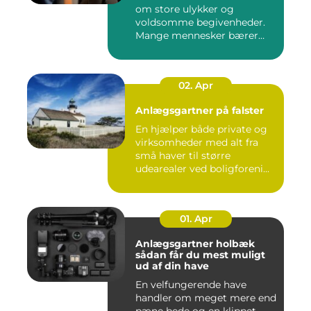
om store ulykker og
voldsomme begivenheder.
Mange mennesker bærer
rundt på ...
02. Apr
Anlægsgartner på falster
En hjælper både private og
virksomheder med alt fra
små haver til større
udearealer ved boligforeni...
01. Apr
Anlægsgartner holbæk
sådan får du mest muligt
ud af din have
En velfungerende have
handler om meget mere end