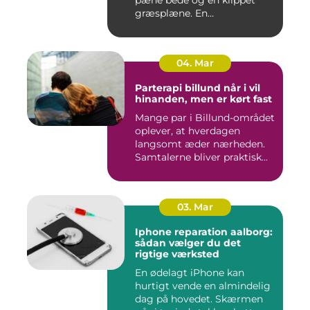
pæne bede og en klippet
græsplæne. En
gennemtænkt lø...
04. Mar
Parterapi billund når i vil
hinanden, men er kørt fast
Mange par i Billund-området
oplever, at hverdagen
langsomt æder nærheden.
Samtalerne bliver praktisk...
03. Mar
Iphone reparation aalborg:
sådan vælger du det
rigtige værksted
En ødelagt iPhone kan
hurtigt vende en almindelig
dag på hovedet. Skærmen