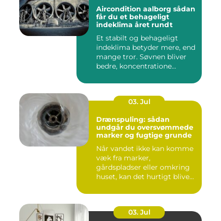
Aircondition aalborg sådan
får du et behageligt
indeklima året rundt
Et stabilt og behageligt
indeklima betyder mere, end
mange tror. Søvnen bliver
bedre, koncentratione...
03. Jul
Drænspuling: sådan
undgår du oversvømmede
marker og fugtige grunde
Når vandet ikke kan komme
væk fra marker,
gårdspladser eller omkring
huset, kan det hurtigt blive
dy...
03. Jul