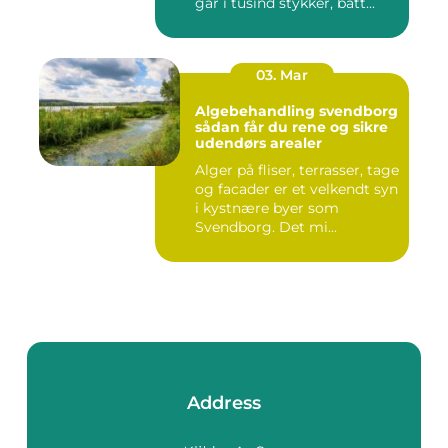
går i tusind stykker, batt...
03. Mar
Algebehandling svendborg
sådan får du rene og sikre
udendørs arealer
Alger på fliser, terrasser, tage
og facader er et velkendt syn
i kystnære byer som
Svendborg. Det mi...
Address