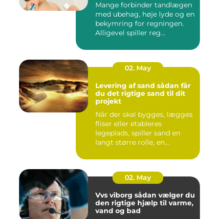
Mange forbinder tandlægen
med ubehag, høje lyde og en
bekymring for regningen.
Alligevel spiller reg...
02. May
Levering af sand sådan får
du det rigtige sand til dit
projekt
Når der skal bygges, lægges
fliser eller etableres
legeplads, spiller sand en
langt større rolle, en...
02. May
Vvs viborg sådan vælger du
den rigtige hjælp til varme,
vand og bad