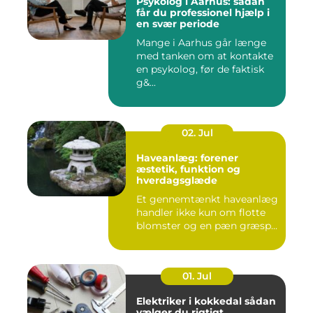
Psykolog i Aarhus: sådan
får du professionel hjælp i
en svær periode
Mange i Aarhus går længe
med tanken om at kontakte
en psykolog, før de faktisk
g&...
02. Jul
Haveanlæg: forener
æstetik, funktion og
hverdagsglæde
Et gennemtænkt haveanlæg
handler ikke kun om flotte
blomster og en pæn græsp...
01. Jul
Elektriker i kokkedal sådan
vælger du rigtigt