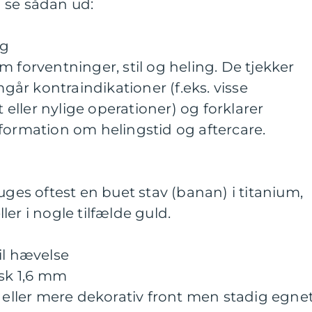
 se sådan ud:
ng
m forventninger, stil og heling. De tjekker
år kontraindikationer (f.eks. visse
ller nylige operationer) og forklarer
formation om helingstid og aftercare.
uges oftest en buet stav (banan) i titanium,
er i nogle tilfælde guld.
il hævelse
isk 1,6 mm
, eller mere dekorativ front men stadig egne