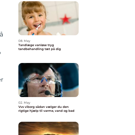
lå
08. May
Tandlæge vanløse tryg
tandbehandling tæt på dig
o
er
02. May
Vvs viborg sådan vælger du den
rigtige hjælp til varme, vand og bad