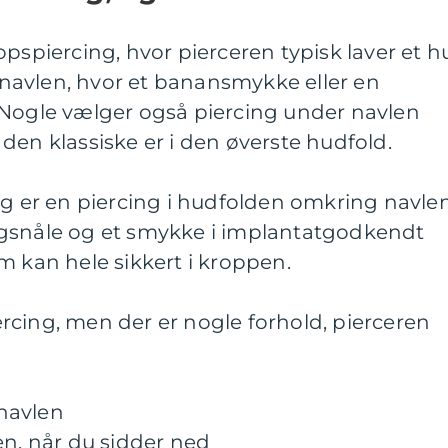
pspiercing, hvor pierceren typisk laver et h
avlen, hvor et banansmykke eller en
 Nogle vælger også piercing under navlen
den klassiske er i den øverste hudfold.
ng er en piercing i hudfolden omkring navlen
ngsnåle og et smykke i implantatgodkendt
m kan hele sikkert i kroppen.
rcing, men der er nogle forhold, pierceren
navlen
, når du sidder ned