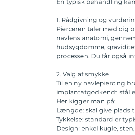
En typisk behandling kan
1. Rådgivning og vurderi
Pierceren taler med dig o
navlens anatomi, gennemg
hudsygdomme, graviditet e
processen. Du får også in
2. Valg af smykke
Til en ny navlepiercing br
implantatgodkendt stål ell
Her kigger man på:
Længde: skal give plads t
Tykkelse: standard er typ
Design: enkel kugle, sten