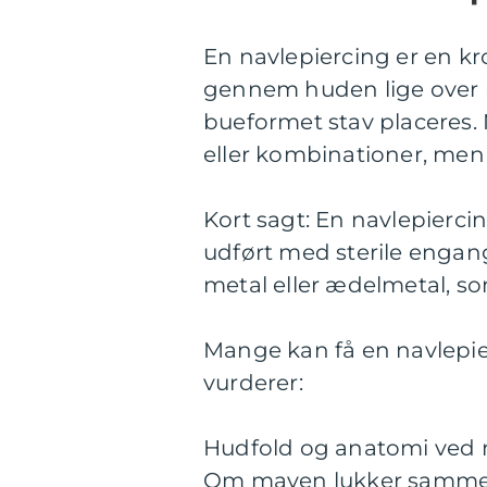
En navlepiercing er en kro
gennem huden lige over n
bueformet stav placeres.
eller kombinationer, men 
Kort sagt: En navlepierci
udført med sterile enga
metal eller ædelmetal, so
Mange kan få en navlepie
vurderer:
Hudfold og anatomi ved 
Om maven lukker sammen