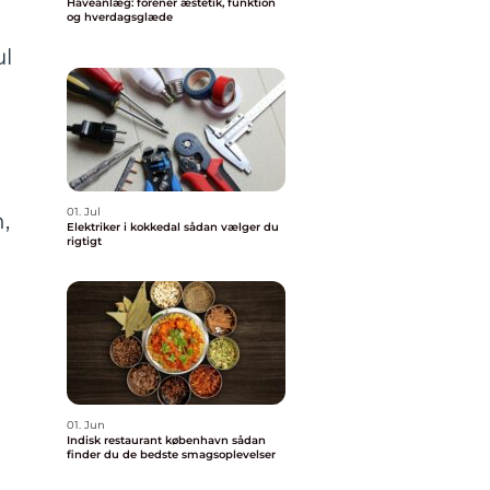
Haveanlæg: forener æstetik, funktion
og hverdagsglæde
ul
01. Jul
,
Elektriker i kokkedal sådan vælger du
rigtigt
01. Jun
Indisk restaurant københavn sådan
finder du de bedste smagsoplevelser