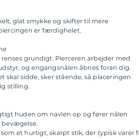
lt, glat smykke og skifter til mere
piercingen er færdighelet.
jne
renses grundigt. Pierceren arbejder med
 udstyr, og engangsnålen åbnes foran dig.
et skal sidde, sker stående, så placeringen
g stilling.
gtigt huden om navlen op og fører nålen
t bevægelse.
om et hurtigt, skarpt stik, der typisk varer f