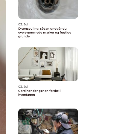
03. Jul
Drænspuling: sådan undgår du
oversvømmede marker og fugtige
grunde
03. Jul
Gardiner der gør en forskel i
hverdagen