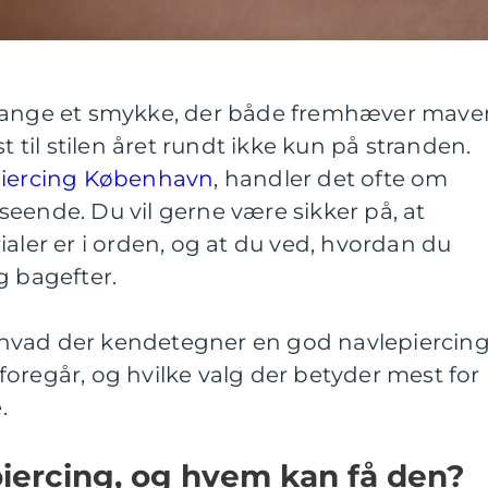
 mange et smykke, der både fremhæver mave
t til stilen året rundt ikke kun på stranden.
iercing København
, handler det ofte om
eende. Du vil gerne være sikker på, at
ialer er i orden, og at du ved, hvordan du
g bagefter.
hvad der kendetegner en god navlepiercing
oregår, og hvilke valg der betyder mest for
.
iercing, og hvem kan få den?