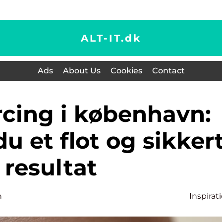
ALT-IT.
dk
Ads
About Us
Cookies
Contact
du et flot og sikker
resultat
n
Inspirat