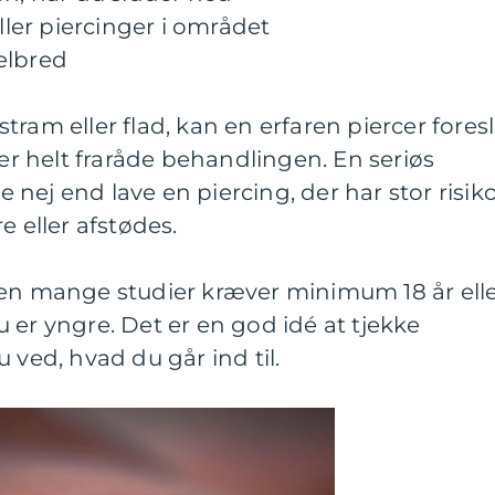
eller piercinger i området
elbred
ram eller flad, kan en erfaren piercer fores
ler helt fraråde behandlingen. En seriøs
ge nej end lave en piercing, der har stor risik
e eller afstødes.
men mange studier kræver minimum 18 år ell
 er yngre. Det er en god idé at tjekke
 ved, hvad du går ind til.