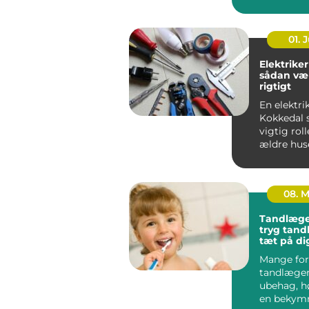
faktisk g&..
01. J
Elektriker
sådan væ
rigtigt
En elektrik
Kokkedal s
vigtig roll
ældre hus
boliger.
Elinstallati
08. 
Tandlæge
tryg tan
tæt på di
Mange for
tandlæge
ubehag, h
en bekymr