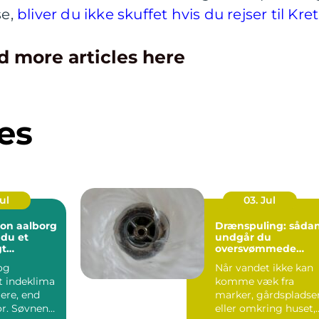
se,
bliver du ikke skuffet hvis du rejser til Kre
d more articles here
es
Jul
03. Jul
ion aalborg
Drænspuling: såda
 du et
undgår du
gt
oversvømmede
 året rundt
marker og fugtige
 og
Når vandet ikke kan
grunde
t indeklima
komme væk fra
ere, end
marker, gårdspladse
r. Søvnen
eller omkring huset,