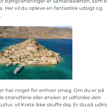
or bjergvandringer er Samariakløften, som e
. Her vil du opleve en fantastisk udsigt og
.
der har noget for enhver smag. Om du er på
e strandferie eller ønsker at udforske den
ultur, vil Kreta ikke skuffe dig. Er du på udki