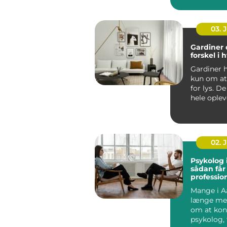
bliver bed
koncentrat
03. 
Gardiner 
forskel i
Gardiner h
kun om a
for lys. D
hele oplev
rum fr...
02. 
Psykolog 
sådan får
profession
en svær p
Mange i A
længe me
om at kon
psykolog, 