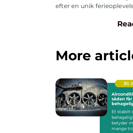
efter en unik ferieoplevel
Rea
More articl
30. 
Aircondit
sådan får
behageli
indeklima
Et stabilt
behagelig
betyder m
mange tro