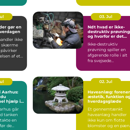
re,
kan det hurtigt blive
ione...
dy...
Jul
03. Jul
der gør en
Ndt hvad er ikke-
 hverdagen
destruktiv prøvning
og hvorfor er det
andler ikke
vigtigt?
Ikke-destruktiv
t skærme
prøvning spiller en
e påvirker
afgørende rolle i alt
elsen af et
fra svejsede
konstruktioner og
rørledninge...
Jul
02. Jul
i Aarhus:
Haveanlæg: forener
 du
æstetik, funktion o
el hjælp i
hverdagsglæde
eriode
arhus går
Et gennemtænkt
d tanken
haveanlæg handler
takte en
ikke kun om flotte
før de
blomster og en pæn