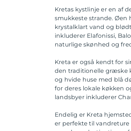
Kretas kystlinje er en af
smukkeste strande. Øen 
krystalklart vand og blø
inkluderer Elafonissi, Bal
naturlige skønhed og fre
Kreta er også kendt for s
den traditionelle græske ku
og hvide huse med blå dø
for deres lokale køkken 
landsbyer inkluderer Cha
Endelig er Kreta hjemsted
er perfekte til vandretur