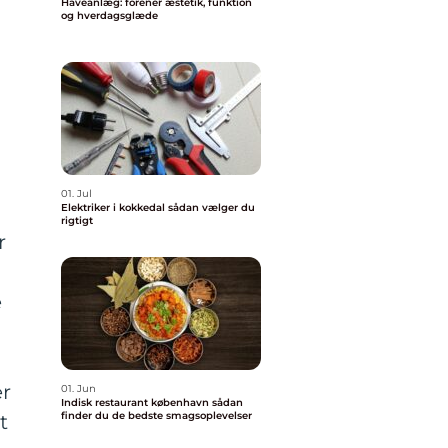
Haveanlæg: forener æstetik, funktion
og hverdagsglæde
01. Jul
Elektriker i kokkedal sådan vælger du
rigtigt
r
e
er
01. Jun
Indisk restaurant københavn sådan
finder du de bedste smagsoplevelser
t