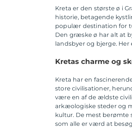
Kreta er den største ø i
historie, betagende kystli
populær destination for tu
Den græske ø har alt at byd
landsbyer og bjerge. Her 
Kretas charme og s
Kreta har en fascinerende
store civilisationer, heru
være en af de ældste civil
arkæologiske steder og mu
kultur. De mest berømte s
som alle er værd at besøg