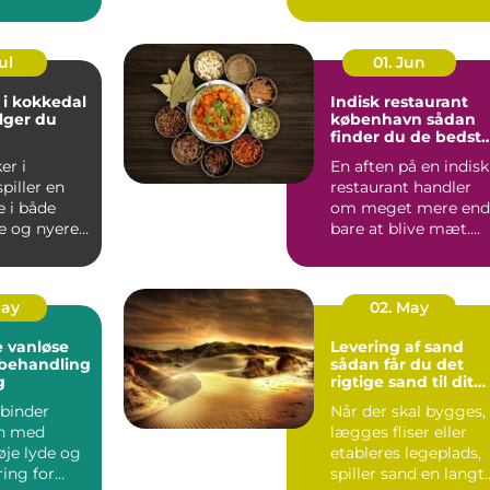
.
græsp...
ul
01. Jun
 i kokkedal
Indisk restaurant
lger du
københavn sådan
finder du de bedst
smagsoplevelser
er i
En aften på en indisk
piller en
restaurant handler
e i både
om meget mere end
e og nyere
bare at blive mæt.
Duften af krydderier,
one...
...
May
02. May
 vanløse
Levering af sand
dbehandling
sådan får du det
g
rigtige sand til dit
projekt
binder
Når der skal bygges,
n med
lægges fliser eller
øje lyde og
etableres legeplads,
ing for
spiller sand en langt