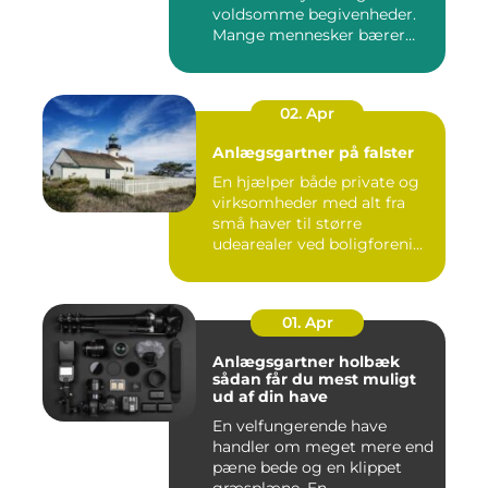
voldsomme begivenheder.
Mange mennesker bærer
rundt på ...
02. Apr
Anlægsgartner på falster
En hjælper både private og
virksomheder med alt fra
små haver til større
udearealer ved boligforeni...
01. Apr
Anlægsgartner holbæk
sådan får du mest muligt
ud af din have
En velfungerende have
handler om meget mere end
pæne bede og en klippet