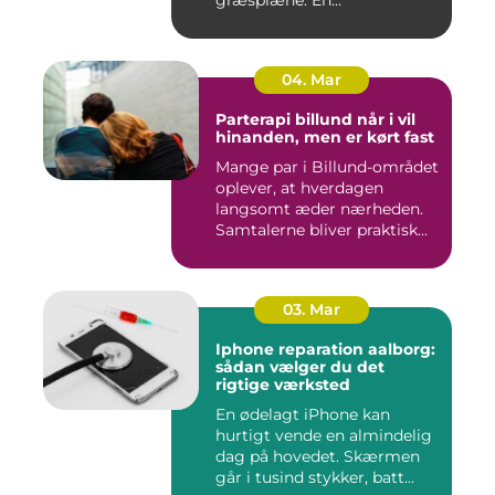
græsplæne. En
gennemtænkt lø...
04. Mar
Parterapi billund når i vil
hinanden, men er kørt fast
Mange par i Billund-området
oplever, at hverdagen
langsomt æder nærheden.
Samtalerne bliver praktisk...
03. Mar
Iphone reparation aalborg:
sådan vælger du det
rigtige værksted
En ødelagt iPhone kan
hurtigt vende en almindelig
dag på hovedet. Skærmen
går i tusind stykker, batt...