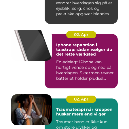
ændrer hverdagen sig på et
øjeblik. Sorg, chok og
praktiske opgaver blandes
sam...
02. Apr
Iphone reparation i
taastrup: sådan vælger du
det rette værksted
En ødelagt iPhone kan
hurtigt vende op og ned på
hverdagen. Skærmen revner,
batteriet holder pludsel...
02. Apr
Traumaterapi når kroppen
husker mere end vi gør
Traumer handler ikke kun
om store ulykker og