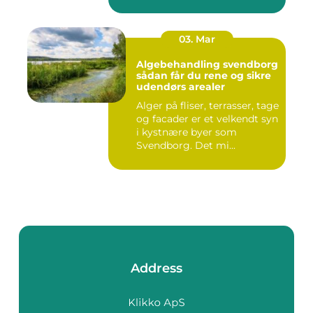
03. Mar
Algebehandling svendborg
sådan får du rene og sikre
udendørs arealer
Alger på fliser, terrasser, tage
og facader er et velkendt syn
i kystnære byer som
Svendborg. Det mi...
Address