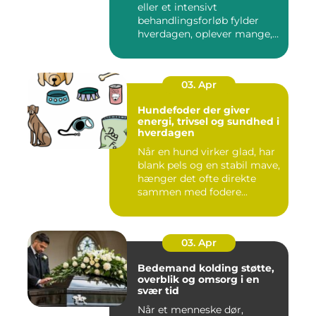
eller et intensivt
behandlingsforløb fylder
hverdagen, oplever mange,
at de...
03. Apr
Hundefoder der giver
energi, trivsel og sundhed i
hverdagen
Når en hund virker glad, har
blank pels og en stabil mave,
hænger det ofte direkte
sammen med fodere...
03. Apr
Bedemand kolding støtte,
overblik og omsorg i en
svær tid
Når et menneske dør,