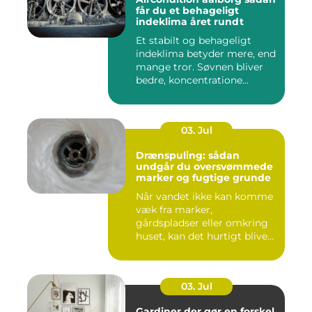
får du et behageligt
indeklima året rundt
Et stabilt og behageligt
indeklima betyder mere, end
mange tror. Søvnen bliver
bedre, koncentratione...
03. Jul
Drænspuling: sådan
undgår du oversvømmede
marker og fugtige grunde
Når vandet ikke kan komme
væk fra marker,
gårdspladser eller omkring
huset, kan det hurtigt blive
dy...
03. Jul
Gardiner der gør en forskel