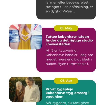
larmer, eller badeværelset
trænger til en opfriskning, er
en dygtig VVSer...
01. May
Tattoo københavn sådan
finder du det rigtige studio
i hovedstaden
At få en tatovering i
København handler i dag om
meget mere end blot blæk i
huden. Byen rummer alt f...
06. Apr
Privat sygepleje
københavn tryg omsorg i
eget hjem
Når sygdom, skrøbelighed