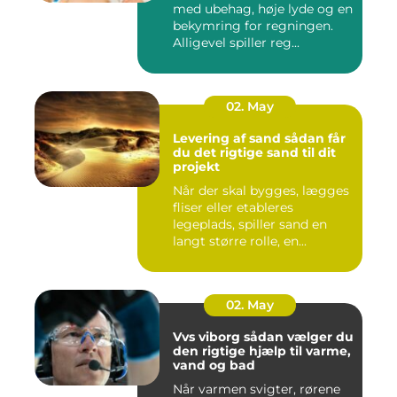
med ubehag, høje lyde og en
bekymring for regningen.
Alligevel spiller reg...
02. May
Levering af sand sådan får
du det rigtige sand til dit
projekt
Når der skal bygges, lægges
fliser eller etableres
legeplads, spiller sand en
langt større rolle, en...
02. May
Vvs viborg sådan vælger du
den rigtige hjælp til varme,
vand og bad
Når varmen svigter, rørene