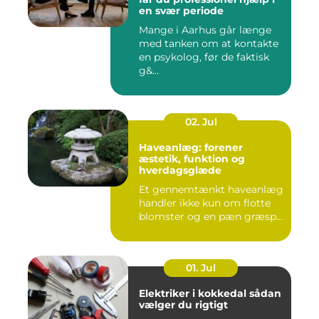
en svær periode
Mange i Aarhus går længe
med tanken om at kontakte
en psykolog, før de faktisk
g&...
02. Jul
Haveanlæg: forener
æstetik, funktion og
hverdagsglæde
Et gennemtænkt haveanlæg
handler ikke kun om flotte
blomster og en pæn græsp...
01. Jul
Elektriker i kokkedal sådan
vælger du rigtigt