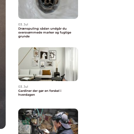
03. Jul
Drænspuling: sådan undgår du
oversvømmede marker og fugtige
grunde
03. Jul
Gardiner der gør en forskel i
hverdagen