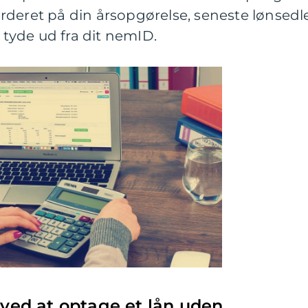
rderet på din årsopgørelse, seneste lønsedl
yde ud fra dit nemID.
r ved at optage et lån uden