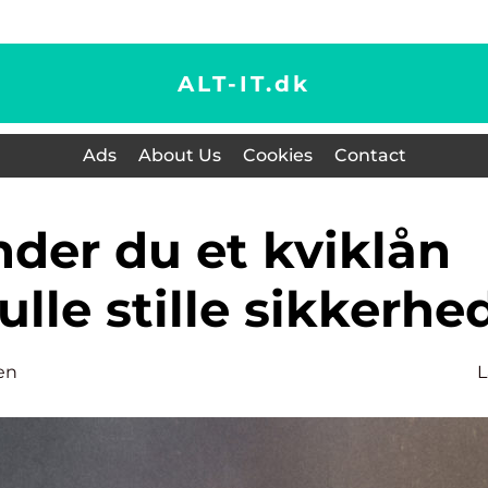
ALT-IT.
dk
Ads
About Us
Cookies
Contact
lle stille sikkerhe
en
L