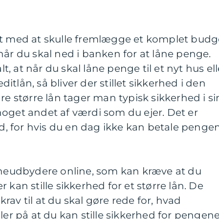
dt med at skulle fremlægge et komplet budg
når du skal ned i banken for at låne penge.
 at når du skal låne penge til et nyt hus ell
tlån, så bliver der stillet sikkerhed i den
re større lån tager man typisk sikkerhed i si
r noget andet af værdi som du ejer. Det er
 for hvis du en dag ikke kan betale penge
låneudbydere online, som kan kræve at du
 kan stille sikkerhed for et større lån. De
 krav til at du skal gøre rede for, hvad
ler på at du kan stille sikkerhed for pengene