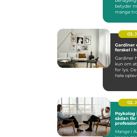
behagelig
betyder m
mange tro
bliver bed
koncentrat
03. 
Gardiner 
forskel i
Gardiner h
kun om a
for lys. D
hele oplev
rum fr...
02. 
Psykolog 
sådan får
profession
en svær p
Mange i A