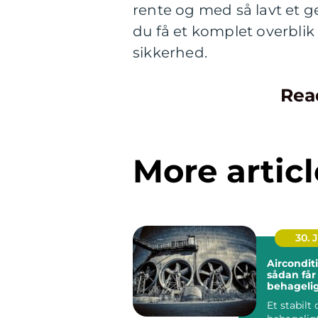
rente og med så lavt et 
du få et komplet overblik
sikkerhed.
Rea
More articl
30. 
Aircondit
sådan får
behageli
indeklima
Et stabilt