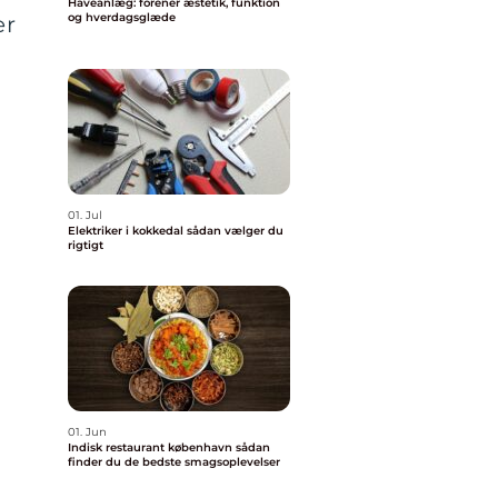
Haveanlæg: forener æstetik, funktion
og hverdagsglæde
er
01. Jul
Elektriker i kokkedal sådan vælger du
rigtigt
01. Jun
Indisk restaurant københavn sådan
finder du de bedste smagsoplevelser