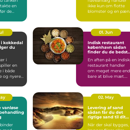
d tanken
haveanlæg handler
takte en
ikke kun om flotte
før de
blomster og en pæn
.
græsp...
ul
01. Jun
 i kokkedal
Indisk restaurant
lger du
københavn sådan
finder du de bedst
smagsoplevelser
er i
En aften på en indisk
piller en
restaurant handler
e i både
om meget mere end
e og nyere
bare at blive mæt.
Duften af krydderier,
one...
...
May
02. May
 vanløse
Levering af sand
dbehandling
sådan får du det
g
rigtige sand til dit
projekt
binder
Når der skal bygges,