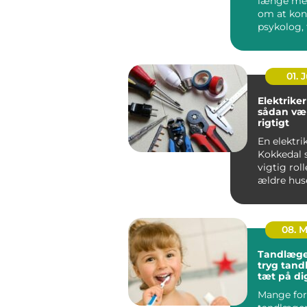
længe me
om at kon
psykolog, 
faktisk g&..
01. J
Elektriker
sådan væ
rigtigt
En elektrik
Kokkedal s
vigtig roll
ældre hus
boliger.
Elinstallati
08. 
Tandlæge
tryg tan
tæt på di
Mange for