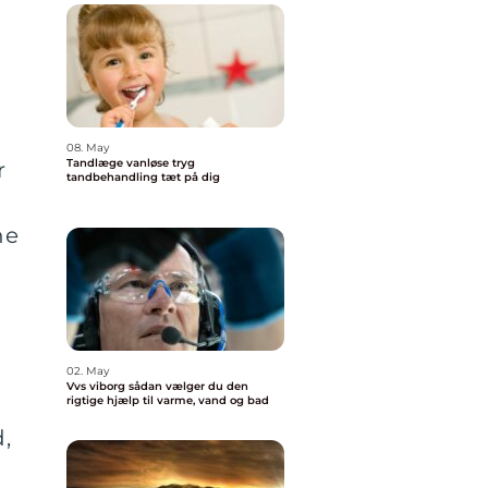
08. May
Tandlæge vanløse tryg
r
tandbehandling tæt på dig
ne
02. May
Vvs viborg sådan vælger du den
rigtige hjælp til varme, vand og bad
d,