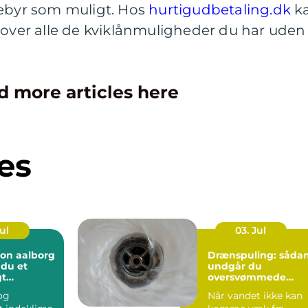
gebyr som muligt. Hos
hurtigudbetaling.dk
k
 over alle de kviklånmuligheder du har uden
d more articles here
es
Jul
03. Jul
ion aalborg
Drænspuling: såda
 du et
undgår du
gt
oversvømmede
 året rundt
marker og fugtige
 og
Når vandet ikke kan
grunde