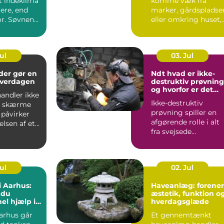
t indeklima
komme væk fra
ere, end
marker, gårdspladse
r. Søvnen
eller omkring huset,
re,
kan det hurtigt blive
ione...
dy...
Jul
03. Jul
der gør en
Ndt hvad er ikke-
 hverdagen
destruktiv prøvning
og hvorfor er det
andler ikke
vigtigt?
Ikke-destruktiv
t skærme
prøvning spiller en
e påvirker
afgørende rolle i alt
elsen af et
fra svejsede
konstruktioner og
rørledninge...
Jul
02. Jul
i Aarhus:
Haveanlæg: forener
 du
æstetik, funktion o
el hjælp i
hverdagsglæde
eriode
arhus går
Et gennemtænkt