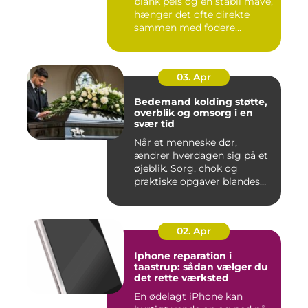
blank pels og en stabil mave,
hænger det ofte direkte
sammen med fodere...
03. Apr
Bedemand kolding støtte,
overblik og omsorg i en
svær tid
Når et menneske dør,
ændrer hverdagen sig på et
øjeblik. Sorg, chok og
praktiske opgaver blandes
sam...
02. Apr
Iphone reparation i
taastrup: sådan vælger du
det rette værksted
En ødelagt iPhone kan