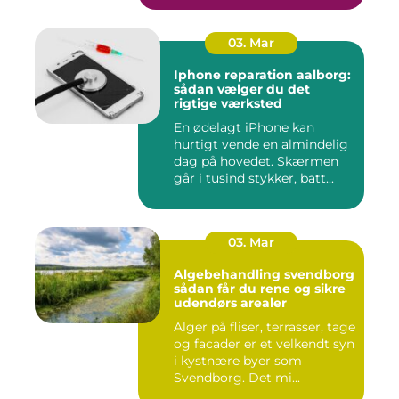
03. Mar
Iphone reparation aalborg:
sådan vælger du det
rigtige værksted
En ødelagt iPhone kan
hurtigt vende en almindelig
dag på hovedet. Skærmen
går i tusind stykker, batt...
03. Mar
Algebehandling svendborg
sådan får du rene og sikre
udendørs arealer
Alger på fliser, terrasser, tage
og facader er et velkendt syn
i kystnære byer som
Svendborg. Det mi...