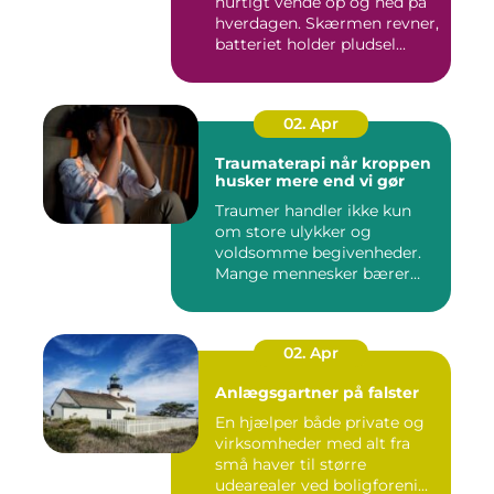
hurtigt vende op og ned på
hverdagen. Skærmen revner,
batteriet holder pludsel...
02. Apr
Traumaterapi når kroppen
husker mere end vi gør
Traumer handler ikke kun
om store ulykker og
voldsomme begivenheder.
Mange mennesker bærer
rundt på ...
02. Apr
Anlægsgartner på falster
En hjælper både private og
virksomheder med alt fra
små haver til større
udearealer ved boligforeni...