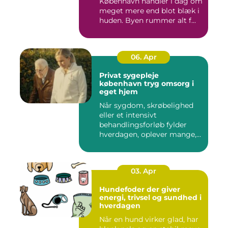
København handler i dag om
meget mere end blot blæk i
huden. Byen rummer alt f...
06. Apr
Privat sygepleje
københavn tryg omsorg i
eget hjem
Når sygdom, skrøbelighed
eller et intensivt
behandlingsforløb fylder
hverdagen, oplever mange,
at de...
03. Apr
Hundefoder der giver
energi, trivsel og sundhed i
hverdagen
Når en hund virker glad, har