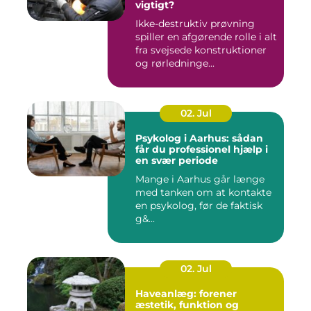
vigtigt?
Ikke-destruktiv prøvning
spiller en afgørende rolle i alt
fra svejsede konstruktioner
og rørledninge...
02. Jul
Psykolog i Aarhus: sådan
får du professionel hjælp i
en svær periode
Mange i Aarhus går længe
med tanken om at kontakte
en psykolog, før de faktisk
g&...
02. Jul
Haveanlæg: forener
æstetik, funktion og