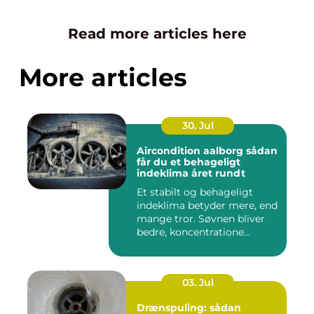
Read more articles here
More articles
30. Jul
Aircondition aalborg sådan
får du et behageligt
indeklima året rundt
Et stabilt og behageligt
indeklima betyder mere, end
mange tror. Søvnen bliver
bedre, koncentratione...
03. Jul
Drænspuling: sådan