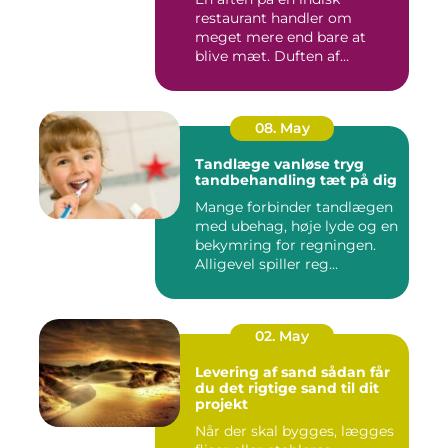
restaurant handler om
meget mere end bare at
blive mæt. Duften af
krydderier, ...
08. May
Tandlæge vanløse tryg
tandbehandling tæt på dig
Mange forbinder tandlægen
med ubehag, høje lyde og en
bekymring for regningen.
Alligevel spiller reg...
02. May
Levering af sand sådan får
du det rigtige sand til dit
projekt
Når der skal bygges, lægges