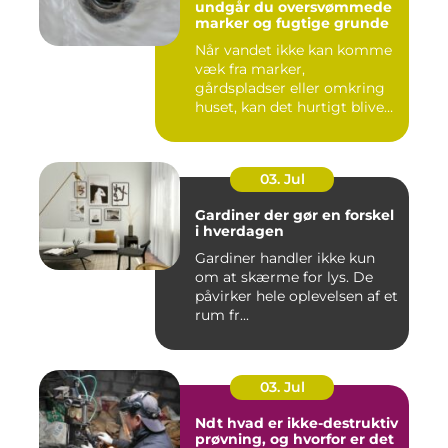
undgår du oversvømmede
marker og fugtige grunde
Når vandet ikke kan komme
væk fra marker,
gårdspladser eller omkring
huset, kan det hurtigt blive
dy...
03. Jul
Gardiner der gør en forskel
i hverdagen
Gardiner handler ikke kun
om at skærme for lys. De
påvirker hele oplevelsen af et
rum fr...
03. Jul
Ndt hvad er ikke-destruktiv
prøvning, og hvorfor er det