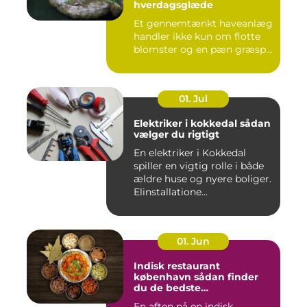
hverdagsglæde
Et gennemtænkt haveanlæg
handler ikke kun om flotte
blomster og en pæn græsp...
01. Jul
Elektriker i kokkedal sådan
vælger du rigtigt
En elektriker i Kokkedal
spiller en vigtig rolle i både
ældre huse og nyere boliger.
Elinstallatione...
01. Jun
Indisk restaurant
københavn sådan finder
du de bedste
smagsoplevelser
En aften på en indisk