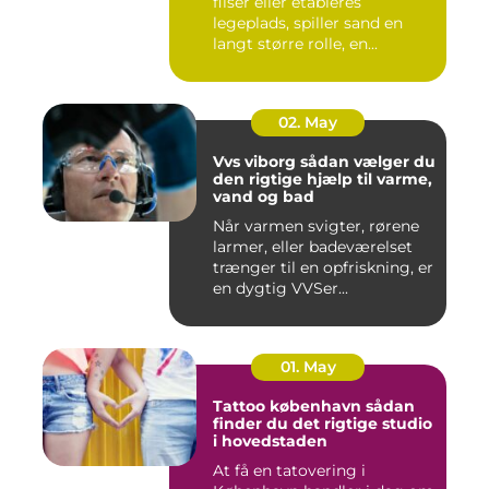
fliser eller etableres
legeplads, spiller sand en
langt større rolle, en...
02. May
Vvs viborg sådan vælger du
den rigtige hjælp til varme,
vand og bad
Når varmen svigter, rørene
larmer, eller badeværelset
trænger til en opfriskning, er
en dygtig VVSer...
01. May
Tattoo københavn sådan
finder du det rigtige studio
i hovedstaden
At få en tatovering i