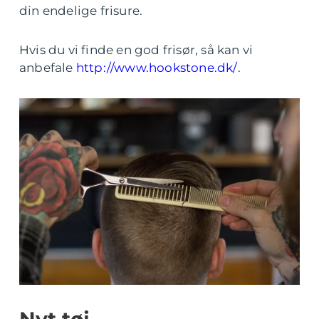
din endelige frisure.
Hvis du vi finde en god frisør, så kan vi
anbefale
http://www.hookstone.dk/
.