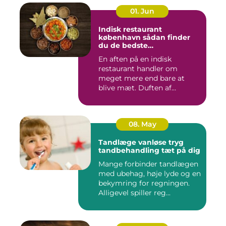
01. Jun
Indisk restaurant
københavn sådan finder
du de bedste
smagsoplevelser
En aften på en indisk
restaurant handler om
meget mere end bare at
blive mæt. Duften af
krydderier, ...
08. May
Tandlæge vanløse tryg
tandbehandling tæt på dig
Mange forbinder tandlægen
med ubehag, høje lyde og en
bekymring for regningen.
Alligevel spiller reg...