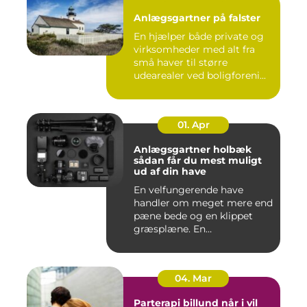
Anlægsgartner på falster
En hjælper både private og
virksomheder med alt fra
små haver til større
udearealer ved boligforeni...
01. Apr
Anlægsgartner holbæk
sådan får du mest muligt
ud af din have
En velfungerende have
handler om meget mere end
pæne bede og en klippet
græsplæne. En
gennemtænkt lø...
04. Mar
Parterapi billund når i vil