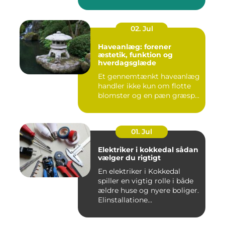
02. Jul
Haveanlæg: forener
æstetik, funktion og
hverdagsglæde
Et gennemtænkt haveanlæg
handler ikke kun om flotte
blomster og en pæn græsp...
01. Jul
Elektriker i kokkedal sådan
vælger du rigtigt
En elektriker i Kokkedal
spiller en vigtig rolle i både
ældre huse og nyere boliger.
Elinstallatione...