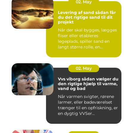
02. May
Levering af sand sådan får
du det rigtige sand til dit
projekt
Når der skal bygges, lægges
fliser eller etableres
legeplads, spiller sand en
langt større rolle, en...
02. May
Vvs viborg sådan vælger du
den rigtige hjælp til varme,
vand og bad
Når varmen svigter, rørene
larmer, eller badeværelset
trænger til en opfriskning, er
en dygtig VVSer...