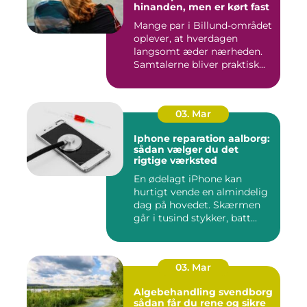
hinanden, men er kørt fast
Mange par i Billund-området
oplever, at hverdagen
langsomt æder nærheden.
Samtalerne bliver praktisk...
03. Mar
Iphone reparation aalborg:
sådan vælger du det
rigtige værksted
En ødelagt iPhone kan
hurtigt vende en almindelig
dag på hovedet. Skærmen
går i tusind stykker, batt...
03. Mar
Algebehandling svendborg
sådan får du rene og sikre