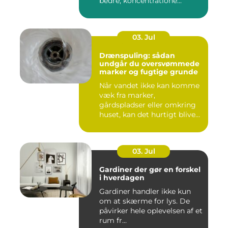
bedre, koncentratione...
03. Jul
Drænspuling: sådan
undgår du oversvømmede
marker og fugtige grunde
Når vandet ikke kan komme
væk fra marker,
gårdspladser eller omkring
huset, kan det hurtigt blive
dy...
03. Jul
Gardiner der gør en forskel
i hverdagen
Gardiner handler ikke kun
om at skærme for lys. De
påvirker hele oplevelsen af et
rum fr...