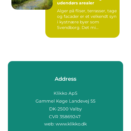
udendørs arealer
Alger på fliser, terrasser, tage
og facader er et velkendt syn
i kystnære byer som
Svendborg. Det mi...
Address
web:
www.klikko.dk