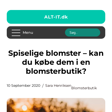
ALT-IT.
dk
Menu
Spiselige blomster – kan
du købe dem i en
blomsterbutik?
10 September 2020
Sara Henriksen
Blomsterbutik