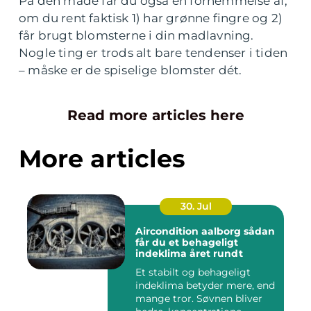
På den måde får du også en fornemmelse af,
om du rent faktisk 1) har grønne fingre og 2)
får brugt blomsterne i din madlavning.
Nogle ting er trods alt bare tendenser i tiden
– måske er de spiselige blomster dét.
Read more articles here
More articles
30. Jul
Aircondition aalborg sådan
får du et behageligt
indeklima året rundt
Et stabilt og behageligt
indeklima betyder mere, end
mange tror. Søvnen bliver