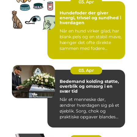
03. Apr
Hundefoder der giver
energi, trivsel og sundhed i
hverdagen
Når en hund virker glad, har
blank pels og en stabil mave,
hænger det ofte direkte
sammen med fodere...
03. Apr
Bedemand kolding støtte,
overblik og omsorg i en
svær tid
Når et menneske dør,
ændrer hverdagen sig på et
øjeblik. Sorg, chok og
praktiske opgaver blandes
sam...