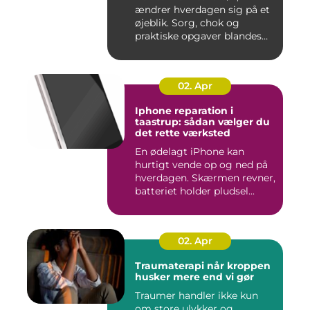
ændrer hverdagen sig på et
øjeblik. Sorg, chok og
praktiske opgaver blandes
sam...
02. Apr
Iphone reparation i
taastrup: sådan vælger du
det rette værksted
En ødelagt iPhone kan
hurtigt vende op og ned på
hverdagen. Skærmen revner,
batteriet holder pludsel...
02. Apr
Traumaterapi når kroppen
husker mere end vi gør
Traumer handler ikke kun
om store ulykker og