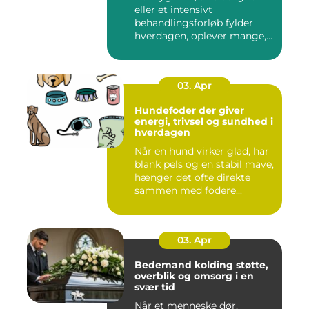
eller et intensivt
behandlingsforløb fylder
hverdagen, oplever mange,
at de...
03. Apr
Hundefoder der giver
energi, trivsel og sundhed i
hverdagen
Når en hund virker glad, har
blank pels og en stabil mave,
hænger det ofte direkte
sammen med fodere...
03. Apr
Bedemand kolding støtte,
overblik og omsorg i en
svær tid
Når et menneske dør,