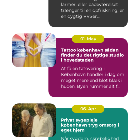
larmer, eller badeværelset
trænger til en opfriskning, er
en dygtig VVSer...
01. May
Tattoo københavn sådan
finder du det rigtige studio
i hovedstaden
At få en tatovering i
København handler i dag om
meget mere end blot blæk i
huden. Byen rummer alt f...
06. Apr
Privat sygepleje
københavn tryg omsorg i
eget hjem
Når sygdom, skrøbelighed