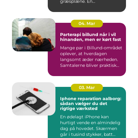
græsplæne. En
gennemtænkt lø...
04. Mar
Parterapi billund når i vil
hinanden, men er kørt fast
Mange par i Billund-området
oplever, at hverdagen
langsomt æder nærheden.
Samtalerne bliver praktisk...
03. Mar
Iphone reparation aalborg:
sådan vælger du det
rigtige værksted
En ødelagt iPhone kan
hurtigt vende en almindelig
dag på hovedet. Skærmen
går i tusind stykker, batt...