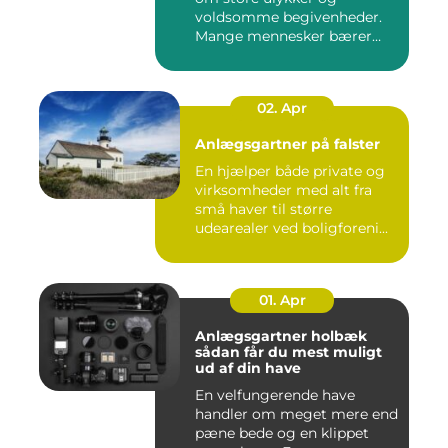
voldsomme begivenheder.
Mange mennesker bærer
rundt på ...
02. Apr
Anlægsgartner på falster
En hjælper både private og
virksomheder med alt fra
små haver til større
udearealer ved boligforeni...
01. Apr
Anlægsgartner holbæk
sådan får du mest muligt
ud af din have
En velfungerende have
handler om meget mere end
pæne bede og en klippet