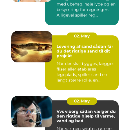
med ubehag, høje lyde og en
bekymring for regningen.
Alligevel spiller reg...
02. May
Levering af sand sådan får
du det rigtige sand til dit
projekt
Når der skal bygges, lægges
fliser eller etableres
legeplads, spiller sand en
langt større rolle, en...
02. May
Vvs viborg sådan vælger du
den rigtige hjælp til varme,
vand og bad
Når varmen svigter, rørene