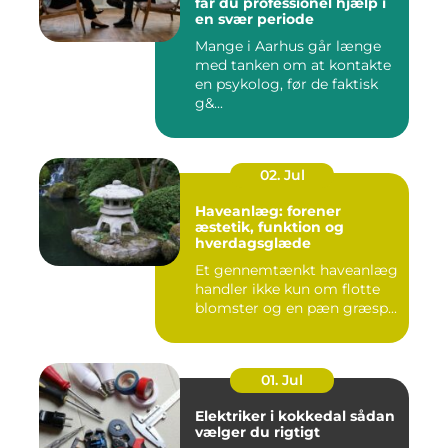
får du professionel hjælp i
en svær periode
Mange i Aarhus går længe
med tanken om at kontakte
en psykolog, før de faktisk
g&...
02. Jul
Haveanlæg: forener
æstetik, funktion og
hverdagsglæde
Et gennemtænkt haveanlæg
handler ikke kun om flotte
blomster og en pæn græsp...
01. Jul
Elektriker i kokkedal sådan
vælger du rigtigt