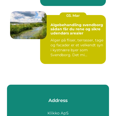
03. Mar
Algebehandling svendborg
sådan får du rene og sikre
udendørs arealer
Alger på fliser, terrasser, tage
og facader er et velkendt syn
i kystnære byer som
Svendborg. Det mi...
Address