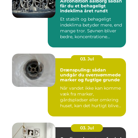
Aircondition aalborg sådan
får du et behageligt
indeklima året rundt
Et stabilt og behageligt
indeklima betyder mere, end
mange tror. Søvnen bliver
bedre, koncentratione...
03. Jul
Drænspuling: sådan
undgår du oversvømmede
marker og fugtige grunde
Når vandet ikke kan komme
væk fra marker,
gårdspladser eller omkring
huset, kan det hurtigt blive
dy...
03. Jul