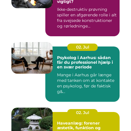
vigtigt?
Ikke-destruktiv prøvning
spiller en afgørende rolle i alt
fra svejsede konstruktioner
og rørledninge...
02. Jul
Psykolog i Aarhus: sådan
får du professionel hjælp i
en svær periode
Mange i Aarhus går længe
med tanken om at kontakte
en psykolog, før de faktisk
g&...
02. Jul
Haveanlæg: forener
æstetik, funktion og