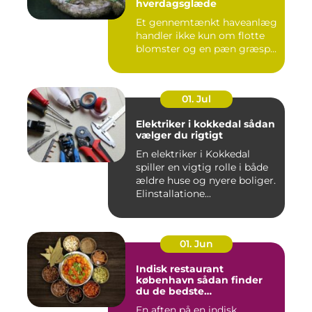
hverdagsglæde
Et gennemtænkt haveanlæg
handler ikke kun om flotte
blomster og en pæn græsp...
01. Jul
Elektriker i kokkedal sådan
vælger du rigtigt
En elektriker i Kokkedal
spiller en vigtig rolle i både
ældre huse og nyere boliger.
Elinstallatione...
01. Jun
Indisk restaurant
københavn sådan finder
du de bedste
smagsoplevelser
En aften på en indisk