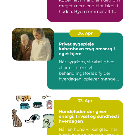
meget mere end blot blæk i
huden. Byen rummer alt f...
06. Apr
Privat sygepleje
københavn tryg omsorg i
eget hjem
Når sygdom, skrøbelighed
eller et intensivt
behandlingsforløb fylder
hverdagen, oplever mange,
at de...
03. Apr
Hundefoder der giver
energi, trivsel og sundhed i
hverdagen
Når en hund virker glad, har
blank pels og en stabil mave,