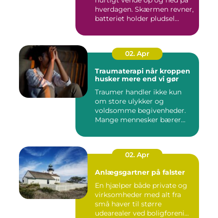
hverdagen. Skærmen revner,
batteriet holder pludsel...
02. Apr
Traumaterapi når kroppen
husker mere end vi gør
Traumer handler ikke kun
om store ulykker og
voldsomme begivenheder.
Mange mennesker bærer
rundt på ...
02. Apr
Anlægsgartner på falster
En hjælper både private og
virksomheder med alt fra
små haver til større
udearealer ved boligforeni...