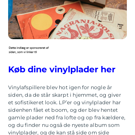
Køb dine vinylplader her
Vinylafspillere blev hot igen for nogle år
siden, da de står skarpt i hjemmet, og giver
et sofistikeret look. LP’er og vinylplader har
sidenhen fået et boom, og der blev hentet
gamle plader ned fra lofte og op fra kældere,
og du finder nu også de nyeste album som
vinylplader, og de kan stå side om side