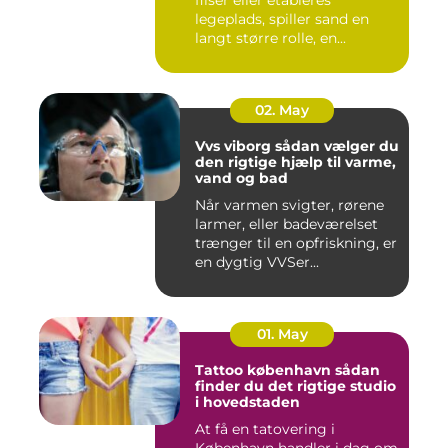
legeplads, spiller sand en
langt større rolle, en...
02. May
Vvs viborg sådan vælger du
den rigtige hjælp til varme,
vand og bad
Når varmen svigter, rørene
larmer, eller badeværelset
trænger til en opfriskning, er
en dygtig VVSer...
01. May
Tattoo københavn sådan
finder du det rigtige studio
i hovedstaden
At få en tatovering i
København handler i dag om