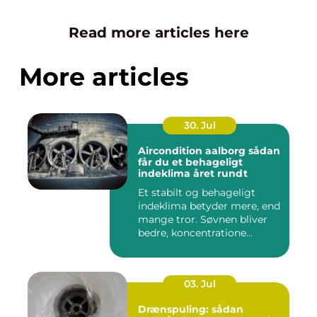
Read more articles here
More articles
30. Jul
Aircondition aalborg sådan
får du et behageligt
indeklima året rundt
Et stabilt og behageligt
indeklima betyder mere, end
mange tror. Søvnen bliver
bedre, koncentratione...
03. Jul
Drænspuling: sådan