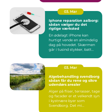
03. Mar
Iphone reparation aalborg:
sådan vælger du det
rigtige værksted
En ødelagt iPhone kan
hurtigt vende en almindelig
dag på hovedet. Skærmen
går i tusind stykker, batt...
03. Mar
Algebehandling svendborg
sådan får du rene og sikre
udendørs arealer
Alger på fliser, terrasser, tage
og facader er et velkendt syn
i kystnære byer som
Svendborg. Det mi...