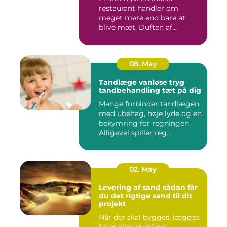
restaurant handler om
meget mere end bare at
blive mæt. Duften af
krydderier, ...
08. May
Tandlæge vanløse tryg
tandbehandling tæt på dig
Mange forbinder tandlægen
med ubehag, høje lyde og en
bekymring for regningen.
Alligevel spiller reg...
02. May
Levering af sand sådan får
du det rigtige sand til dit
projekt
Når der skal bygges, lægges
fliser eller etableres