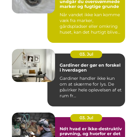
undgår du oversvømmede
marker og fugtige grunde
Når vandet ikke kan komme
væk fra marker,
gårdspladser eller omkring
huset, kan det hurtigt blive
dy...
03. Jul
Gardiner der gør en forskel
i hverdagen
Gardiner handler ikke kun
om at skærme for lys. De
påvirker hele oplevelsen af et
rum fr...
03. Jul
Ndt hvad er ikke-destruktiv
prøvning, og hvorfor er det