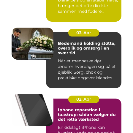
hænger det ofte direkte
sammen med fodere...
03. Apr
Bedemand kolding støtte,
overblik og omsorg i en
svær tid
Når et menneske dør,
ændrer hverdagen sig på et
øjeblik. Sorg, chok og
praktiske opgaver blandes
sam...
02. Apr
Iphone reparation i
taastrup: sådan vælger du
det rette værksted
En ødelagt iPhone kan
hurtigt vende op og ned på